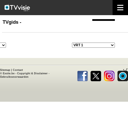
home
TVgids
TVgids -
Sitemap
|
Contact
©
Exsite.be
-
Copyright & Disclaimer
-
Gebruiksvoorwaarden