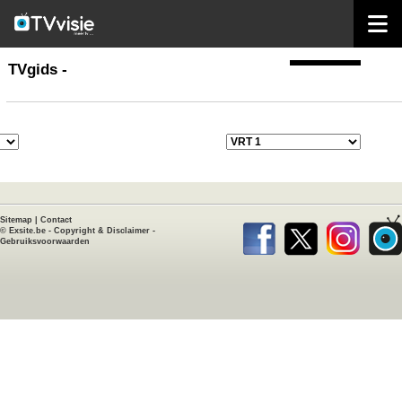
home
TVgids
TVgids -
Sitemap
|
Contact
©
Exsite.be
-
Copyright & Disclaimer
-
Gebruiksvoorwaarden