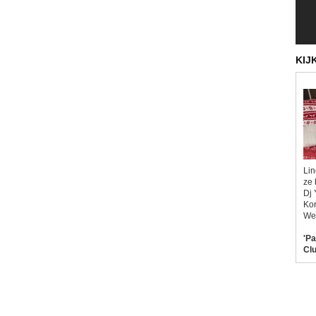
KIJ
Lin
ze 
Dj 
Kor
Wel
'Pa
Clu