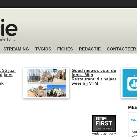
STREAMING
TVGIDS
FICHES
REDACTIE
CONTACTEER
t 35 jaar
Goed nieuws voor de
kijkers
fans: 'Mijn
Restaurant' dit najaar
ek
weer bij VTM
MEE
tv
Sam
Andere zender »
kon