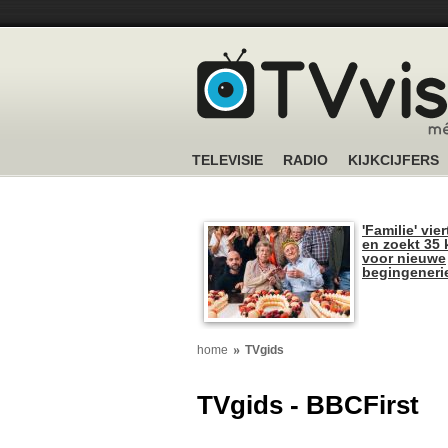
TELEVISIE
RADIO
KIJKCIJFERS
'Familie' vier
en zoekt 35 
voor nieuwe
begingeneri
home
TVgids
TVgids - BBCFirst