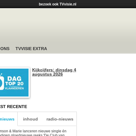
bezoek ook TVvisie.nl
 ONS
TVVISIE EXTRA
Kijkcijfers: dinsdag 4
augustus 2026
ST RECENTE
-nieuws
inhoud
radio-nieuws
son & Marie lanceren nieuwe single én
digen gloednieuwe reeks 'De Club van