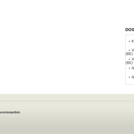
DOS
K
V
(BE)
V
(BE)
N
N
voorwaarden