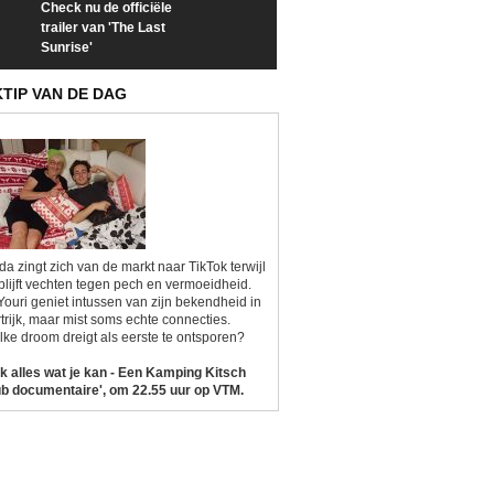
Check nu de officiële
Neem samen met VTM
Goedele Lieken
trailer van 'The Last
een kijkje op 'Kamping
taboes in inter
Sunrise'
Kitsch'
'A-typisch'
KTIP VAN DE DAG
da zingt zich van de markt naar TikTok terwijl
blijft vechten tegen pech en vermoeidheid.
Youri geniet intussen van zijn bekendheid in
trijk, maar mist soms echte connecties.
ke droom dreigt als eerste te ontsporen?
k alles wat je kan - Een Kamping Kitsch
b documentaire', om 22.55 uur op VTM.