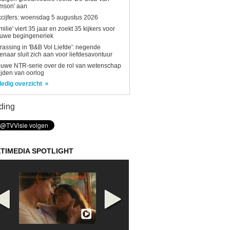
mson' aan
kcijfers: woensdag 5 augustus 2026
milie' viert 35 jaar en zoekt 35 kijkers voor
euwe begingeneriek
rassing in 'B&B Vol Liefde': negende
enaar sluit zich aan voor liefdesavontuur
uwe NTR-serie over de rol van wetenschap
tijden van oorlog
ledig overzicht
ding
TIMEDIA SPOTLIGHT