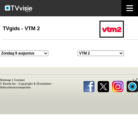
home
TVgids
TVgids - VTM 2
Sitemap
|
Contact
©
Exsite.be
-
Copyright & Disclaimer
-
Gebruiksvoorwaarden