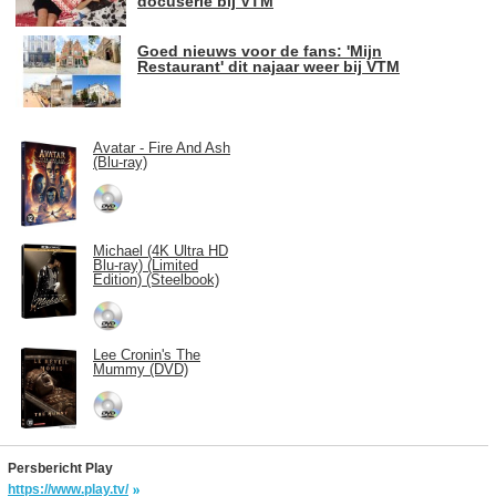
docuserie bij VTM
Goed nieuws voor de fans: 'Mijn
Restaurant' dit najaar weer bij VTM
Avatar - Fire And Ash
(Blu-ray)
Michael (4K Ultra HD
Blu-ray) (Limited
Edition) (Steelbook)
Lee Cronin's The
Mummy (DVD)
Persbericht Play
https://www.play.tv/