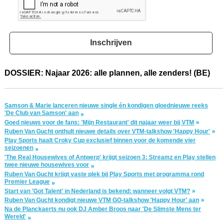
Inschrijven
DOSSIER: Najaar 2026: alle plannen, alle zenders! (BE)
Samson & Marie lanceren nieuwe single én kondigen gloednieuwe reeks
'De Club van Samson' aan
Goed nieuws voor de fans: 'Mijn Restaurant' dit najaar weer bij VTM
Ruben Van Gucht onthult nieuwe details over VTM-talkshow 'Happy Hour'
Play Sports haalt Croky Cup exclusief binnen voor de komende vier
seizoenen
'The Real Housewives of Antwerp' krijgt seizoen 3: Streamz en Play stellen
twee nieuwe housewives voor
Ruben Van Gucht krijgt vaste plek bij Play Sports met programma rond
Premier League
Start van 'Got Talent' in Nederland is bekend: wanneer volgt VTM?
Ruben Van Gucht kondigt nieuwe VTM GO-talkshow 'Happy Hour' aan
Na de Planckaerts nu ook DJ Amber Broos naar 'De Slimste Mens ter
Wereld'