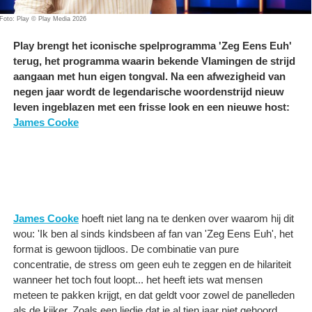
Foto: Play © Play Media 2026
Play brengt het iconische spelprogramma 'Zeg Eens Euh'
terug, het programma waarin bekende Vlamingen de strijd
aangaan met hun eigen tongval. Na een afwezigheid van
negen jaar wordt de legendarische woordenstrijd nieuw
leven ingeblazen met een frisse look en een nieuwe host:
James Cooke
James Cooke
hoeft niet lang na te denken over waarom hij dit
wou: 'Ik ben al sinds kindsbeen af fan van 'Zeg Eens Euh', het
format is gewoon tijdloos. De combinatie van pure
concentratie, de stress om geen euh te zeggen en de hilariteit
wanneer het toch fout loopt... het heeft iets wat mensen
meteen te pakken krijgt, en dat geldt voor zowel de panelleden
als de kijker. Zoals een liedje dat je al tien jaar niet gehoord