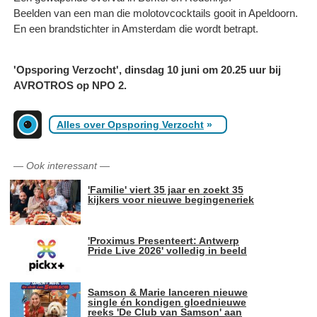
Beelden van een man die molotovcocktails gooit in Apeldoorn.
En een brandstichter in Amsterdam die wordt betrapt.
'Opsporing Verzocht', dinsdag 10 juni om 20.25 uur bij
AVROTROS op NPO 2.
Alles over Opsporing Verzocht
»
—
Ook interessant
—
'Familie' viert 35 jaar en zoekt 35
kijkers voor nieuwe begingeneriek
'Proximus Presenteert: Antwerp
Pride Live 2026' volledig in beeld
Samson & Marie lanceren nieuwe
single én kondigen gloednieuwe
reeks 'De Club van Samson' aan