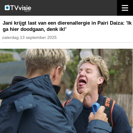
home
inhoud belgië
Jani krijgt last van een dierenallergie in Pairi Daiza: 'Ik
ga hier doodgaan, denk ik!'
zaterdag 13 september 2025