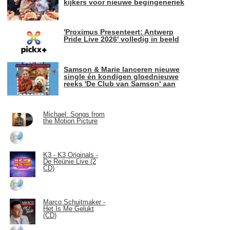
kijkers voor nieuwe begingeneriek
'Proximus Presenteert: Antwerp
Pride Live 2026' volledig in beeld
Samson & Marie lanceren nieuwe
single én kondigen gloednieuwe
reeks 'De Club van Samson' aan
Michael: Songs from
the Motion Picture
K3 - K3 Originals -
De Reünie Live (2
CD)
Marco Schuitmaker -
Het Is Me Gelukt
(CD)