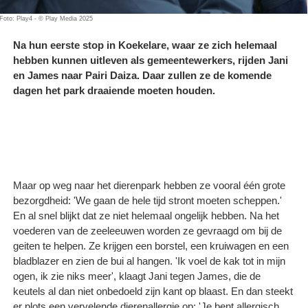
Foto: Play4 - © Play Media 2025
Na hun eerste stop in Koekelare, waar ze zich helemaal
hebben kunnen uitleven als gemeentewerkers, rijden Jani
en James naar Pairi Daiza. Daar zullen ze de komende
dagen het park draaiende moeten houden.
Maar op weg naar het dierenpark hebben ze vooral één grote
bezorgdheid: 'We gaan de hele tijd stront moeten scheppen.'
En al snel blijkt dat ze niet helemaal ongelijk hebben. Na het
voederen van de zeeleeuwen worden ze gevraagd om bij de
geiten te helpen. Ze krijgen een borstel, een kruiwagen en een
bladblazer en zien de bui al hangen. 'Ik voel de kak tot in mijn
ogen, ik zie niks meer', klaagt Jani tegen James, die de
keutels al dan niet onbedoeld zijn kant op blaast. En dan steekt
er plots een vervelende dierenallergie op: 'Je bent allergisch