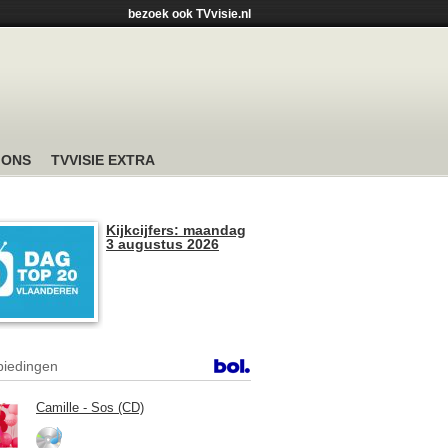
bezoek ook TVvisie.nl
 ONS
TVVISIE EXTRA
Kijkcijfers: maandag
3 augustus 2026
iedingen
Camille - Sos (CD)