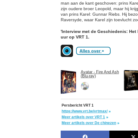
man aan de kant geschoven: prins Karel
zijn oudere broer Leopold, maar hij kri
van prins Karel: Gunnar Riebs. Hij bezoch
Raversyde, waar Karel zijn toevlucht zo
'Interview met de Geschiedenis: He
uur op VRT 1.
Alles over
»
Avatar - Fire And Ash
(Blu-ray)
Persbericht VRT 1
https://www.vrt.be/vrtmax/
Meer artikels over VRT 1
Meer artikels over De chinezen