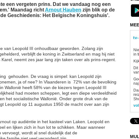
chte een vergeten prins. Dat we vandaag nog een
hem.' Maandag richt
Arnout Hauben
zijn blik op de
t de Geschiedenis: Het Belgische Koningshuis'.
MEE
tv
ie van Leopold III onhoudbaar geworden. Zolang zijn
Nie
gehelderd, verblijft de koning in Zwitserland en mag hij niet
in 
s Karel, neemt zes jaar lang zijn taken over als prins-regent.
Kij
Dit
van
ng ​ gehouden. De vraag is simpel: kan Leopold zijn
Goe
opnemen, ja of nee? In Vlaanderen is ​ 72% van de bevolking
naj
in Wallonië heeft 58% van de kiezers tegen Leopold III
Daa
lijkheid had moeten scheppen, legt een diepe verdeeldheid
rei
en het socialistische Wallonië. Onder grote druk van de
Sh
aagt Leopold op 11 augustus 1950 de macht over aan zijn
vol
nout op audiëntie in het kasteel van Laken. Leopold en
eel en lijken zich in hun lot te schikken. Maar wanneer
 vervoegt, wordt al snel duidelijk dat de
MUL
e familie niet veel veranderd zijn.