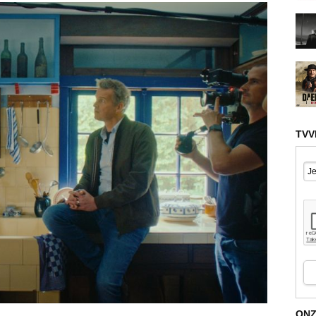
TVV
ONZ