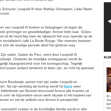
 Schryver, Leopold III door Mathijs Scheepers, Lilian Baels
rnouts.
er van Leopold III breken er betogingen uit tegen de
eds grimmiger en gewelddadiger. Arnout trekt naar ​ Grâce-
aal uit de hand liep toen de rijkwacht het vuur opende op de
et socialistisch café La Boule Rouge. Vier mensen kwamen
 zich de woelige periode alsof het gisteren was.
Zijn vader, Gatien du Parc, werd door Leopold III
KIJ
udewijn. Ondanks de moeilijke oorlogsjaren wordt de
elijk klaargestoomd voor het koningsschap. Tegelijk
d tussen andere kinderen te laten zijn, en richt hij speciaal
g woont Boudewijn samen met zijn vader Leopold en
ken. Na zijn werkdag als koning wordt hij
thuis
weer
e bibliotheek van Brussel doorzoekt Arnout alle kranten uit
aan over de bijzondere woon-werk situatie in het kasteel van
Er 
ner en zet de artikels voor Arnout in perspectief.
Som
beh
hou
evenwicht zoeken in de koninklijke familie wordt er één