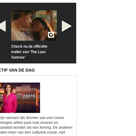
Check nu de officiële
Neem samen met VTM
Goedele Lieken
trailer van 'The Last
een kijkje op 'Kamping
taboes in inter
Sunrise'
Kitsch'
'A-typisch'
KTIP VAN DE DAG
zijn mensen die dromen van een cruise.
migen willen pure luxe ervaren en
andeld worden als een koning. De anderen
den meer van een culturele cruise, met