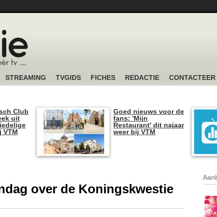
STREAMING
TVGIDS
FICHES
REDACTIE
CONTACTEER
sch Club
Goed nieuws voor de
ek uit
fans: 'Mijn
iedelige
Restaurant' dit najaar
ij VTM
weer bij VTM
Aanb
dag over de Koningskwestie