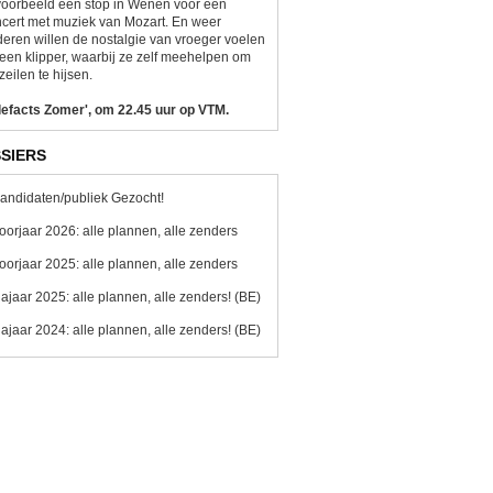
voorbeeld een stop in Wenen voor een
cert met muziek van Mozart. En weer
eren willen de nostalgie van vroeger voelen
een klipper, waarbij ze zelf meehelpen om
zeilen te hijsen.
lefacts Zomer', om 22.45 uur op VTM.
SIERS
andidaten/publiek Gezocht!
oorjaar 2026: alle plannen, alle zenders
oorjaar 2025: alle plannen, alle zenders
ajaar 2025: alle plannen, alle zenders! (BE)
ajaar 2024: alle plannen, alle zenders! (BE)