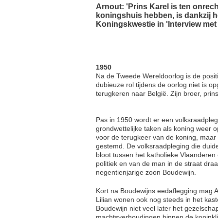
Arnout: 'Prins Karel is ten onre
koningshuis hebben, is dankzij 
Koningskwestie in 'Interview me
1950
Na de Tweede Wereldoorlog is de posit
dubieuze rol tijdens de oorlog niet is op
terugkeren naar België. Zijn broer, prin
Pas in 1950 wordt er een volksraadplegi
grondwettelijke taken als koning weer 
voor de terugkeer van de koning, maar 
gestemd. De volksraadpleging die duide
bloot tussen het katholieke Vlaanderen 
politiek en van de man in de straat dr
negentienjarige zoon Boudewijn.
Kort na Boudewijns eedaflegging mag Ar
Lilian wonen ook nog steeds in het kast
Boudewijn niet veel later het gezelschap
machtsverhoudingen binnen de koninklijk