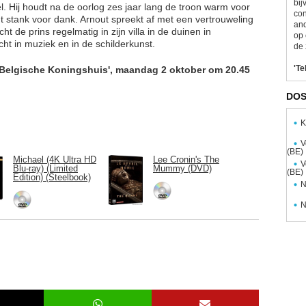
bij
. Hij houdt na de oorlog zes jaar lang de troon warm voor
con
jgt stank voor dank. Arnout spreekt af met een vertrouweling
and
t de prins regelmatig in zijn villa in de duinen in
op 
cht in muziek en in de schilderkunst.
de 
'Te
t Belgische Koningshuis', maandag 2 oktober om 20.45
DOS
K
V
(BE)
Michael (4K Ultra HD
Lee Cronin's The
V
Blu-ray) (Limited
Mummy (DVD)
(BE)
Edition) (Steelbook)
N
N