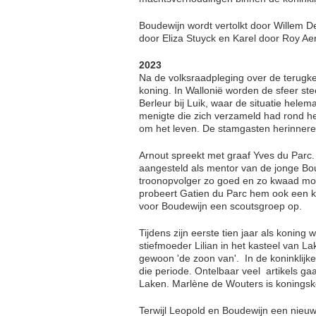
Boudewijn wordt vertolkt door Willem De
door Eliza Stuyck en Karel door Roy Ae
2023
Na de volksraadpleging over de terugke
koning. In Wallonië worden de sfeer ste
Berleur bij Luik, waar de situatie helem
menigte die zich verzameld had rond h
om het leven. De stamgasten herinneren
Arnout spreekt met graaf Yves du Parc. 
aangesteld als mentor van de jonge Bo
troonopvolger zo goed en zo kwaad mog
probeert Gatien du Parc hem ook een kin
voor Boudewijn een scoutsgroep op.
Tijdens zijn eerste tien jaar als konin
stiefmoeder Lilian in het kasteel van La
gewoon 'de zoon van'. ​ In de koninklijk
die periode. Ontelbaar veel ​ artikels g
Laken. Marlène de Wouters is koningsken
Terwijl Leopold en Boudewijn een nieuw 