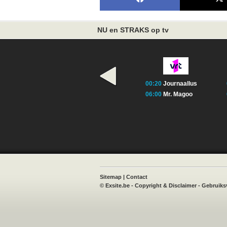
NU en STRAKS op tv
00:20
Journaallus
06:00
Mr. Magoo
book
X
Instagram
TVvisie
Sitemap
|
Contact
©
Exsite.be
-
Copyright & Disclaimer
-
Gebruiks