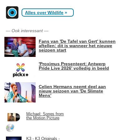
Alles over Wildlife
»
—
Ook interessant
—
Fans van 'De Tafel van Gert' kunnen
aftellen: dit is wanneer het nieuwe
seizoen start
'Proximus Presenteert: Antwerp
Pride Live 2026' volledig in beeld
Celien Hermans neemt deel aan
nieuw seizoen van 'De Slimste
Mens'
Michael: Songs from
the Motion Picture
K3 - K3 Originals -