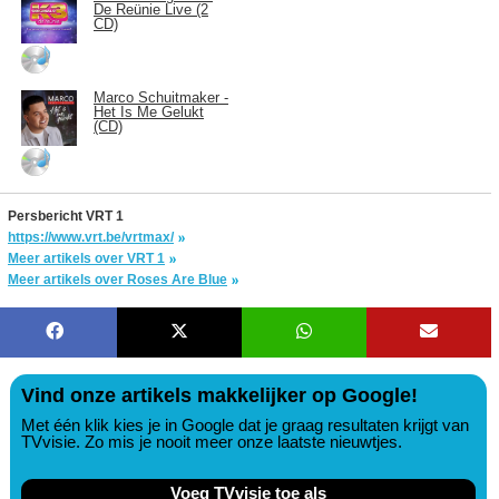
De Reünie Live (2
CD)
Marco Schuitmaker -
Het Is Me Gelukt
(CD)
Persbericht VRT 1
https://www.vrt.be/vrtmax/
Meer artikels over VRT 1
Meer artikels over Roses Are Blue
Vind onze artikels makkelijker op Google!
Met één klik kies je in Google dat je graag resultaten krijgt van
TVvisie. Zo mis je nooit meer onze laatste nieuwtjes.
Voeg TVvisie toe als