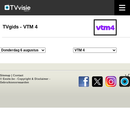
home
TVgids
TVgids - VTM 4
Sitemap
|
Contact
©
Exsite.be
-
Copyright & Disclaimer
-
Gebruiksvoorwaarden