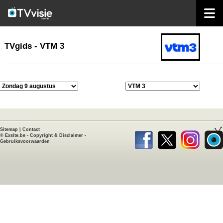
home
TVgids
TVgids - VTM 3
Sitemap
|
Contact
©
Exsite.be
-
Copyright & Disclaimer
-
Gebruiksvoorwaarden