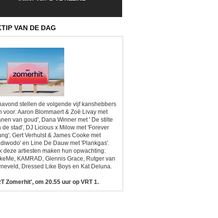
Sunrise'
Kitsch'
KTIP VAN DE DAG
avond stellen de volgende vijf kanshebbers
h voor: Aaron Blommaert & Zoë Livay met
anen van goud', Dana Winner met ' De stilte
 de stad', DJ Licious x Milow met 'Forever
ng', Gert Verhulst & James Cooke met
diwodo' en Line De Dauw met 'Plankgas'.
 deze artiesten maken hun opwachting:
ikeMe, KAMRAD, Glennis Grace, Rutger van
neveld, Dressed Like Boys en Kat Deluna.
T Zomerhit', om 20.55 uur op VRT 1.