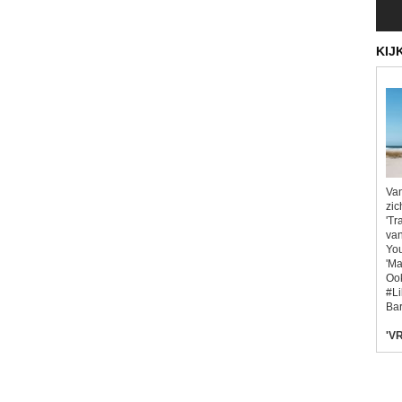
KIJ
Van
zic
'Tr
van
You
'Ma
Ook
#L
Bar
'VR