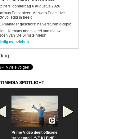
kcijfers: donderdag 6 augustus 2026
oximus Presenteert: Antwerp Pride Live
6' volledig in beeld
-manager geschorst na versturen dickpic
lien Hermans neemt deel aan nieuw
zoen van 'De Slimste Mens'
ledig overzicht
ding
TIMEDIA SPOTLIGHT
Prime Video deelt officiële
Check nu de officiële
Neem samen m
trailer van 'L*VE KLEINE'
trailer van 'The Last
een kijkje op '