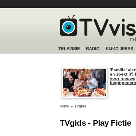
TELEVISIE
RADIO
KIJKCIJFERS
'Familie' vier
en zoekt 35 
voor nieuwe
begingeneri
home
TVgids
TVgids - Play Fictie