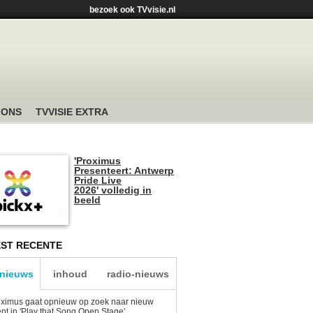
bezoek ook TVvisie.nl
 ONS
TVVISIE EXTRA
'Proximus
Presenteert: Antwerp
Pride Live
2026' volledig in
beeld
ST RECENTE
-nieuws
inhoud
radio-nieuws
ximus gaat opnieuw op zoek naar nieuw
ent in 'Play that Song Open Stage'