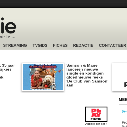
STREAMING
TVGIDS
FICHES
REDACTIE
CONTACTEER
t 35 jaar
Samson & Marie
kijkers
lanceren nieuwe
single én kondigen
ek
gloednieuwe reeks
'De Club van Samson'
aan
MEE
tv
Pro
Andere zender »
tal