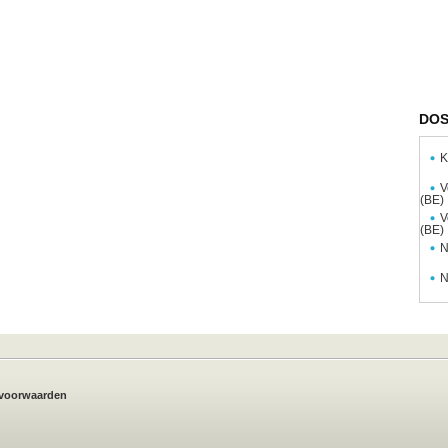
DOS
K
V
(BE)
V
(BE)
N
N
voorwaarden