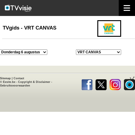
home
TVgids
TVgids - VRT CANVAS
Sitemap
|
Contact
©
Exsite.be
-
Copyright & Disclaimer
-
Gebruiksvoorwaarden