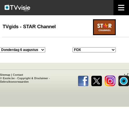
home
TVgids
TVgids - STAR Channel
Sitemap
|
Contact
©
Exsite.be
-
Copyright & Disclaimer
-
Gebruiksvoorwaarden