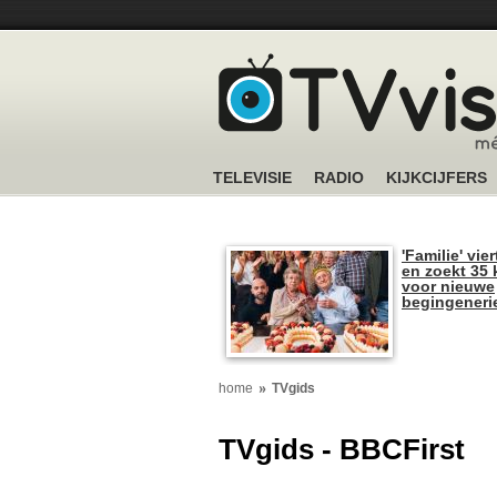
TELEVISIE
RADIO
KIJKCIJFERS
'Familie' vier
en zoekt 35 
voor nieuwe
begingeneri
home
TVgids
TVgids - BBCFirst