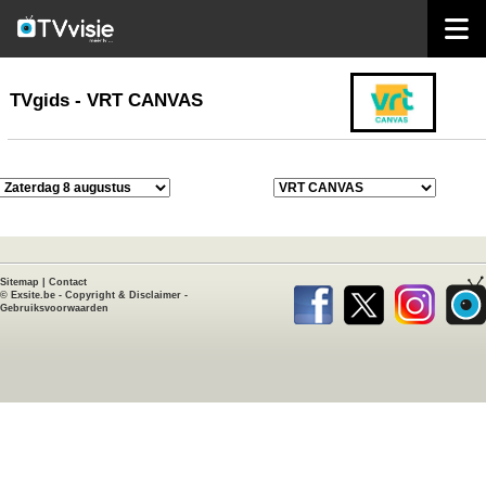
home
TVgids
TVgids - VRT CANVAS
Sitemap
|
Contact
©
Exsite.be
-
Copyright & Disclaimer
-
Gebruiksvoorwaarden