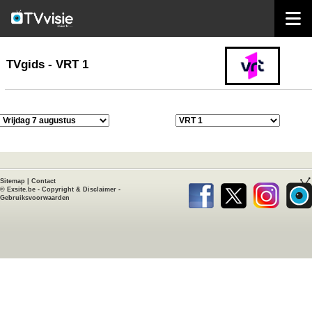
home
TVgids
TVgids - VRT 1
Sitemap
|
Contact
©
Exsite.be
-
Copyright & Disclaimer
-
Gebruiksvoorwaarden