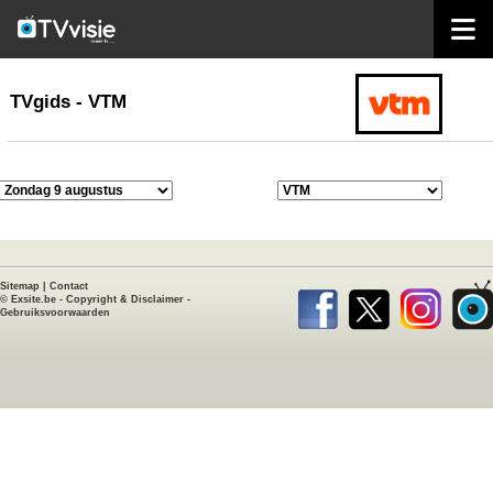
home
TVgids
TVgids - VTM
Sitemap
|
Contact
©
Exsite.be
-
Copyright & Disclaimer
-
Gebruiksvoorwaarden