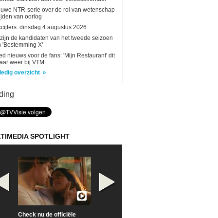
uwe NTR-serie over de rol van wetenschap
tijden van oorlog
kcijfers: dinsdag 4 augustus 2026
 zijn de kandidaten van het tweede seizoen
 'Bestemming X'
d nieuws voor de fans: 'Mijn Restaurant' dit
aar weer bij VTM
ledig overzicht
ding
TIMEDIA SPOTLIGHT
Check nu de officiële
Neem samen met VTM
Goedele Lieken