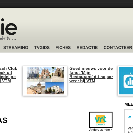
STREAMING
TVGIDS
FICHES
REDACTIE
CONTACTEER
sch Club
Goed nieuws voor de
ek uit
fans: 'Mijn
iedelige
Restaurant' dit najaar
ij VTM
weer bij VTM
MEE
tv
AS
Ver
Andere zender »
eig