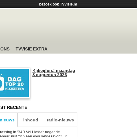
bezoek ook TVvisie.nl
 ONS
TVVISIE EXTRA
Kijkcijfers: maandag
3 augustus 2026
ST RECENTE
-nieuws
inhoud
radio-nieuws
rassing in 'B&B Vol Liefde': negende
enaar sluit zich aan voor liefdesavontuur