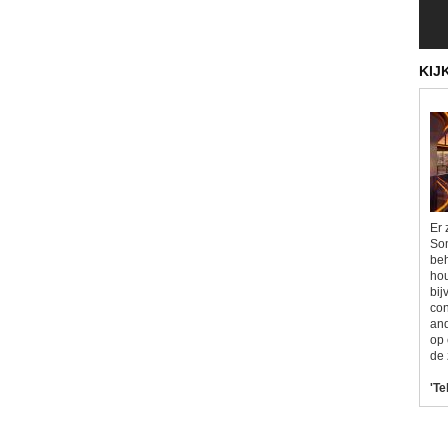
KIJ
Er 
Som
beh
hou
bij
con
and
op 
de 
'Te