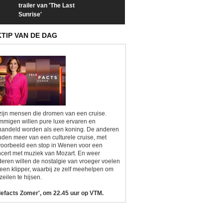
trailer van 'The Last
een kijkje op 'Kamping
taboes in inter
Sunrise'
Kitsch'
'A-typisch'
KTIP VAN DE DAG
zijn mensen die dromen van een cruise.
migen willen pure luxe ervaren en
andeld worden als een koning. De anderen
den meer van een culturele cruise, met
voorbeeld een stop in Wenen voor een
cert met muziek van Mozart. En weer
eren willen de nostalgie van vroeger voelen
een klipper, waarbij ze zelf meehelpen om
zeilen te hijsen.
lefacts Zomer', om 22.45 uur op VTM.