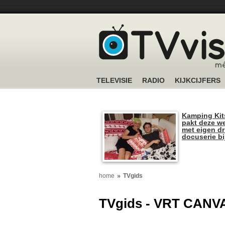
TELEVISIE
RADIO
KIJKCIJFERS
Kamping Kit
pakt deze we
met eigen dr
docuserie b
home
TVgids
TVgids - VRT CANV