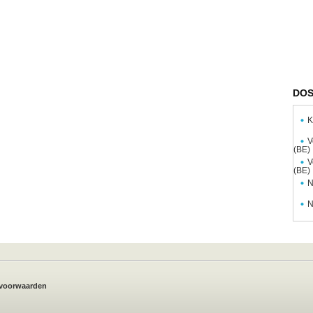
DOS
K
V
(BE)
V
(BE)
N
N
voorwaarden