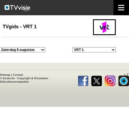
home
TVgids
TVgids - VRT 1
Sitemap
|
Contact
©
Exsite.be
-
Copyright & Disclaimer
-
Gebruiksvoorwaarden