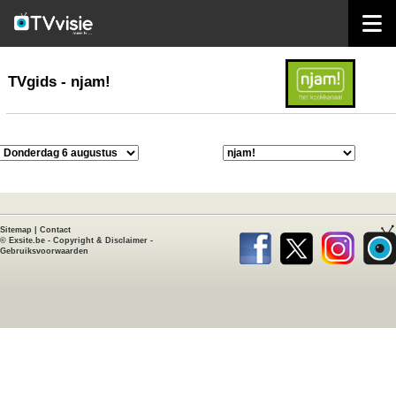
home
TVgids
TVgids - njam!
Sitemap
|
Contact
©
Exsite.be
-
Copyright & Disclaimer
-
Gebruiksvoorwaarden