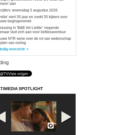
mson' aan
kcijfers: woensdag 5 augustus 2026
milie' viert 35 jaar en zoekt 35 kijkers voor
euwe begingeneriek
rassing in 'B&B Vol Liefde': negende
enaar sluit zich aan voor liefdesavontuur
uwe NTR-serie over de rol van wetenschap
tijden van oorlog
ledig overzicht
ding
TIMEDIA SPOTLIGHT