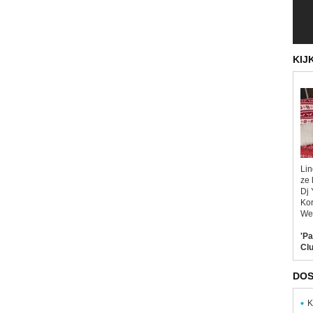
KIJ
Lin
ze 
Dj 
Kor
Wel
'Pa
Clu
DOS
K