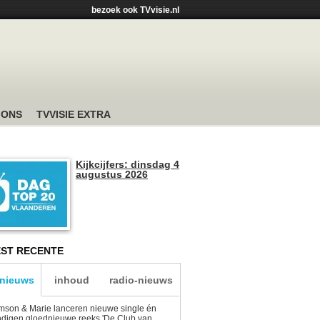
bezoek ook TVvisie.nl
 ONS
TVVISIE EXTRA
Kijkcijfers: dinsdag 4
augustus 2026
ST RECENTE
-nieuws
inhoud
radio-nieuws
son & Marie lanceren nieuwe single én
digen gloednieuwe reeks 'De Club van