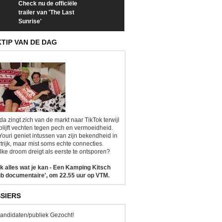
Check nu de officiële
Neem samen met VTM
Goedele Lieken
trailer van 'The Last
een kijkje op 'Kamping
taboes in inter
Sunrise'
Kitsch'
'A-typisch'
KTIP VAN DE DAG
da zingt zich van de markt naar TikTok terwijl
blijft vechten tegen pech en vermoeidheid.
Youri geniet intussen van zijn bekendheid in
trijk, maar mist soms echte connecties.
ke droom dreigt als eerste te ontsporen?
k alles wat je kan - Een Kamping Kitsch
b documentaire', om 22.55 uur op VTM.
SIERS
andidaten/publiek Gezocht!