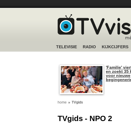
TELEVISIE
RADIO
KIJKCIJFERS
'Familie' vier
en zoekt 35 
voor nieuwe
begingeneri
home
TVgids
TVgids - NPO 2