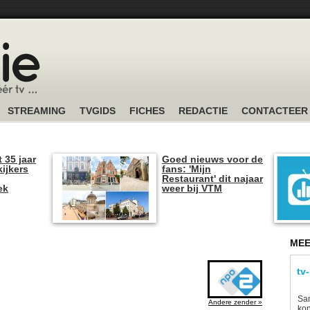
STREAMING
TVGIDS
FICHES
REDACTIE
CONTACTEER
t 35 jaar
Goed nieuws voor de
kijkers
fans: 'Mijn
Restaurant' dit najaar
ek
weer bij VTM
MEE
tv
Sam
Andere zender »
kon