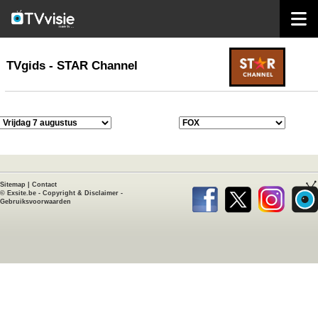
home
TVgids
TVgids - STAR Channel
Sitemap
|
Contact
©
Exsite.be
-
Copyright & Disclaimer
-
Gebruiksvoorwaarden