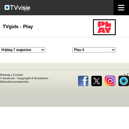
home
TVgids
TVgids - Play
Sitemap
|
Contact
©
Exsite.be
-
Copyright & Disclaimer
-
Gebruiksvoorwaarden