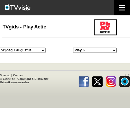
home
TVgids
TVgids - Play Actie
Sitemap
|
Contact
©
Exsite.be
-
Copyright & Disclaimer
-
Gebruiksvoorwaarden