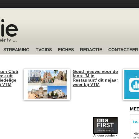
STREAMING
TVGIDS
FICHES
REDACTIE
CONTACTEER
sch Club
Goed nieuws voor de
ek uit
fans: 'Mijn
iedelige
Restaurant' dit najaar
ij VTM
weer bij VTM
MEE
tv
Nie
Andere zender »
in 