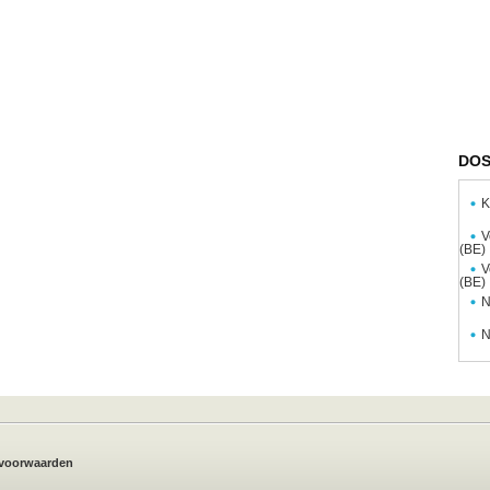
DOS
K
V
(BE)
V
(BE)
N
N
voorwaarden