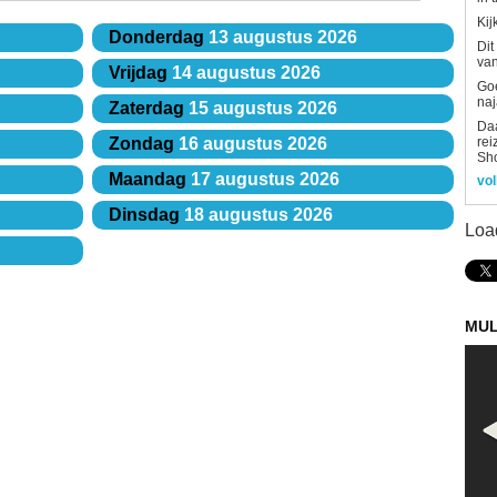
Kij
Donderdag
13 augustus 2026
Dit
van
Vrijdag
14 augustus 2026
Goe
naj
Zaterdag
15 augustus 2026
Daa
rei
Zondag
16 augustus 2026
Sh
Maandag
17 augustus 2026
vol
Dinsdag
18 augustus 2026
Loa
MUL