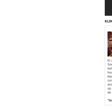
KIJ
Er 
Som
beh
hou
bij
con
and
op 
de 
'Te