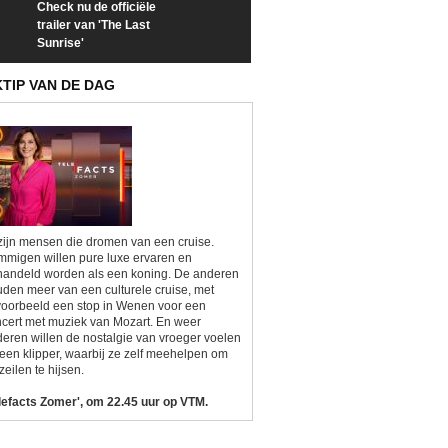
Check nu de officiële
Neem samen met VTM
Goedele Lieken
trailer van 'The Last
een kijkje op 'Kamping
taboes in inter
Sunrise'
Kitsch'
'A-typisch'
KTIP VAN DE DAG
zijn mensen die dromen van een cruise.
migen willen pure luxe ervaren en
andeld worden als een koning. De anderen
den meer van een culturele cruise, met
voorbeeld een stop in Wenen voor een
cert met muziek van Mozart. En weer
eren willen de nostalgie van vroeger voelen
een klipper, waarbij ze zelf meehelpen om
zeilen te hijsen.
lefacts Zomer', om 22.45 uur op VTM.