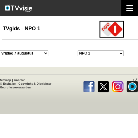
home
TVgids
TVgids - NPO 1
Sitemap
|
Contact
©
Exsite.be
-
Copyright & Disclaimer
-
Gebruiksvoorwaarden