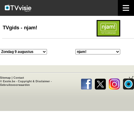
home
TVgids
TVgids - njam!
Sitemap
|
Contact
©
Exsite.be
-
Copyright & Disclaimer
-
Gebruiksvoorwaarden