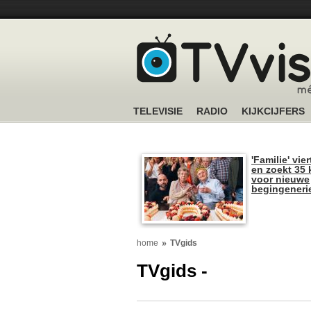
TELEVISIE
RADIO
KIJKCIJFERS
'Familie' vier
en zoekt 35 
voor nieuwe
begingeneri
home
TVgids
TVgids -