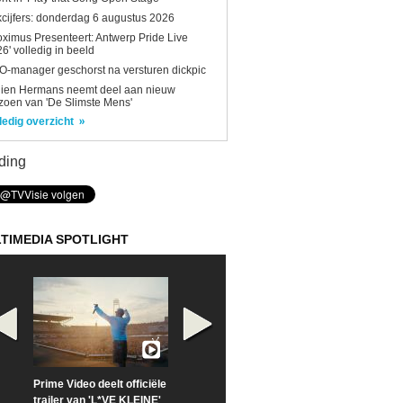
kcijfers: donderdag 6 augustus 2026
oximus Presenteert: Antwerp Pride Live
6' volledig in beeld
-manager geschorst na versturen dickpic
lien Hermans neemt deel aan nieuw
zoen van 'De Slimste Mens'
ledig overzicht
ding
TIMEDIA SPOTLIGHT
Prime Video deelt officiële
Check nu de officiële
Neem samen m
trailer van 'L*VE KLEINE'
trailer van 'The Last
een kijkje op '