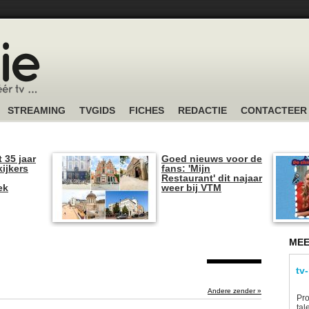
STREAMING
TVGIDS
FICHES
REDACTIE
CONTACTEER
t 35 jaar
Goed nieuws voor de
kijkers
fans: 'Mijn
Restaurant' dit najaar
ek
weer bij VTM
MEE
tv
Andere zender »
Pro
tal