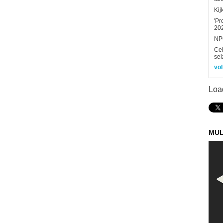
Kij
'Pr
202
NPO
Ce
sei
vol
Loa
MUL