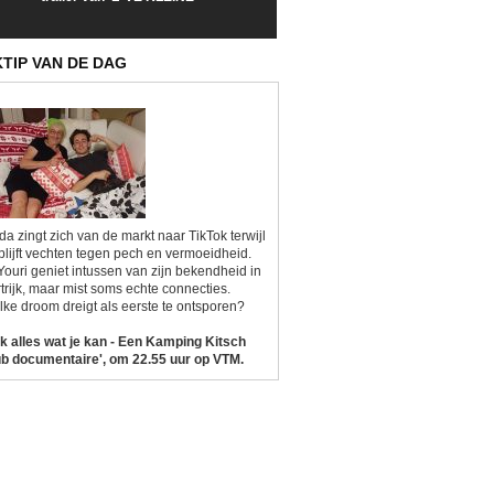
Sunrise'
Kitsch'
KTIP VAN DE DAG
da zingt zich van de markt naar TikTok terwijl
blijft vechten tegen pech en vermoeidheid.
Youri geniet intussen van zijn bekendheid in
trijk, maar mist soms echte connecties.
ke droom dreigt als eerste te ontsporen?
k alles wat je kan - Een Kamping Kitsch
b documentaire', om 22.55 uur op VTM.