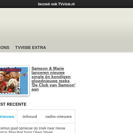
bezoek ook TVvisie.nl
 ONS
TVVISIE EXTRA
Samson & Marie
lanceren nieuwe
single én kondigen
gloednieuwe reeks
'De Club van Samson'
aan
ST RECENTE
-nieuws
inhoud
radio-nieuws
ximus gaat opnieuw op zoek naar nieuw
ent in 'Play that Song Open Stage'