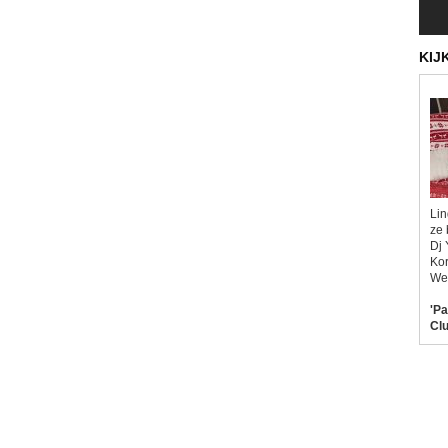
KIJ
Lin
ze 
Dj 
Kor
Wel
'Pa
Clu