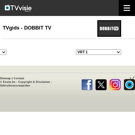
home
TVgids
TVgids - DOBBIT TV
Sitemap
|
Contact
©
Exsite.be
-
Copyright & Disclaimer
-
Gebruiksvoorwaarden