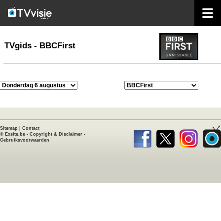
home
TVgids
TVgids - BBCFirst
Sitemap
|
Contact
©
Exsite.be
-
Copyright & Disclaimer
-
Gebruiksvoorwaarden