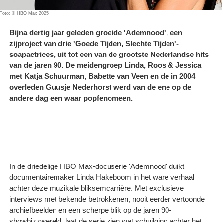
Foto: © HBO Max 2025
Bijna dertig jaar geleden groeide 'Ademnood', een
zijproject van drie 'Goede Tijden, Slechte Tijden'-
soapactrices, uit tot een van de grootste Nederlandse hits
van de jaren 90. De meidengroep Linda, Roos & Jessica
met Katja Schuurman, Babette van Veen en de in 2004
overleden Guusje Nederhorst werd van de ene op de
andere dag een waar popfenomeen.
In de driedelige HBO Max-docuserie 'Ademnood' duikt
documentairemaker Linda Hakeboom in het ware verhaal
achter deze muzikale bliksemcarrière. Met exclusieve
interviews met bekende betrokkenen, nooit eerder vertoonde
archiefbeelden en een scherpe blik op de jaren 90-
showbizzwereld, laat de serie zien wat schuilging achter het