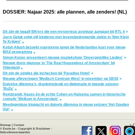
DOSSIER: Najaar 2025: alle plannen, alle zenders! (NL)
Dit zijn de twaalf BN’ers die een mysterieus avontuur aangaan bij RTL 4
Jurre Geluk volgt vijf kinderen met levensbedreigende ziekte in 'Niet Klein
Te Krijgen'
Kefah Allush bezoekt vuurtorens langs de Nederlandse kust voor nieuw
MAX-programma
Simon Keizer presenteert nieuwe muziekshow 'Onvergetelijke Liedjes'
Nieuwe dosis glamour in 'The Real Housewives of Amsterdam' bij
Videoland
Dit zijn de singles die inchecken bij 'Paradise Hotel'
Nieuwe afleveringen 'Medisch Centrum West' in november op SBS6
Duivelse dilemma's, drankmisbruik en diplomatie in tweede seizoen
'BuZa'
Rembrandt, Hazes én de echte Cohen en Halsema samen in historische
comedy 'Welkom in Amsterdam'
Meedogenloze klopjacht en duivels dilemma in nieuw seizoen 'Het Gouden
Uur'
Sitemap
|
Contact
©
Exsite.be
-
Copyright & Disclaimer
-
Gebruiksvoorwaarden