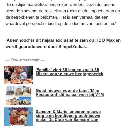
die destijds nauwelijks besproken werden. Deze docuserie
biedt de kans om de realiteit van roem en de impact ervan op
de betrokkenen te belichten. Het is een verhaal dat een
waardevol perspectief biedt op de industrie van toen en nu.'
'Ademnood' is dit najaar exclusief te zien op HBO Max en
wordt geproduceerd door SimpelZodiak.
—
Ook interessant
—
'Familie' viert 35 jaar en zoekt 35
kijkers voor nieuwe begingeneriek
Goed nieuws voor de fans: 'Mijn
Restaurant' dit najaar weer bij VTM
Samson & Marie lanceren nieuwe
single én kondigen gloednieuwe
reeks 'De Club van Samson' aan