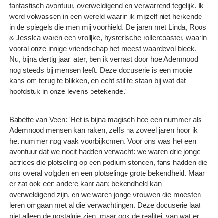
fantastisch avontuur, overweldigend en verwarrend tegelijk. Ik
werd volwassen in een wereld waarin ik mijzelf niet herkende
in de spiegels die men mij voorhield. De jaren met Linda, Roos
& Jessica waren een vrolijke, hysterische rollercoaster, waarin
vooral onze innige vriendschap het meest waardevol bleek.
Nu, bijna dertig jaar later, ben ik verrast door hoe Ademnood
nog steeds bij mensen leeft. Deze docuserie is een mooie
kans om terug te blikken, en echt stil te staan bij wat dat
hoofdstuk in onze levens betekende.'
Babette van Veen: 'Het is bijna magisch hoe een nummer als
Ademnood mensen kan raken, zelfs na zoveel jaren hoor ik
het nummer nog vaak voorbijkomen. Voor ons was het een
avontuur dat we nooit hadden verwacht: we waren drie jonge
actrices die plotseling op een podium stonden, fans hadden die
ons overal volgden en een plotselinge grote bekendheid. Maar
er zat ook een andere kant aan; bekendheid kan
overweldigend zijn, en we waren jonge vrouwen die moesten
leren omgaan met al die verwachtingen. Deze docuserie laat
niet alleen de nostalgie zien, maar ook de realiteit van wat er