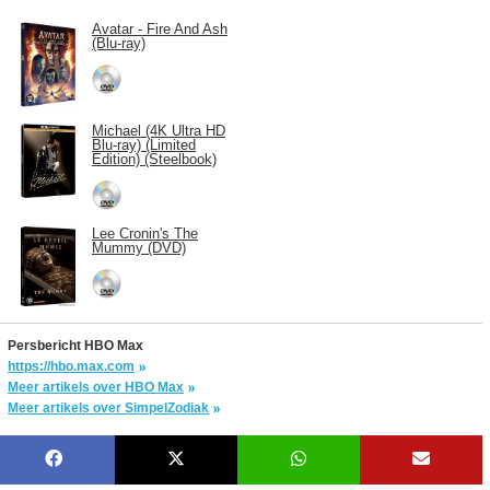
Avatar - Fire And Ash
(Blu-ray)
Michael (4K Ultra HD
Blu-ray) (Limited
Edition) (Steelbook)
Lee Cronin's The
Mummy (DVD)
Persbericht HBO Max
https://hbo.max.com
Meer artikels over HBO Max
Meer artikels over SimpelZodiak