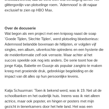
glittergordijn van plotselinge roem. 'Ademnood' is dit najaar
exclusief te zien op HBO Max.
Over de docuserie
Wat begon als een project met een knipoog naast de soap
'Goede Tijden, Slechte Tijden', werd plotseling bloedserieus:
Ademnood belandde bovenaan de hitlijsten, er volgden vijf
singles, een album, uitverkochte optredens en een hysterie die
de meidenformatie zelf ook verraste. Maar achter al het
succes speelde ook nog iets anders. De serie toont hoe de
jonge Katja, Babette en Guusje als populair zangtrio te maken
kreeg met groeiende druk, gebrekkige begeleiding en de
impact van dit alles op hun persoonlijke levens.
Katja Schuurman: 'Toen ik bekend werd, was ik 19. Net uit de
schoolbanken en het ouderlijk huis. Ineens was ik niet alleen
actrice, maar ook popster, en hingen er posters met mijn
gezicht in tienerkamers door het hele land. Het was een