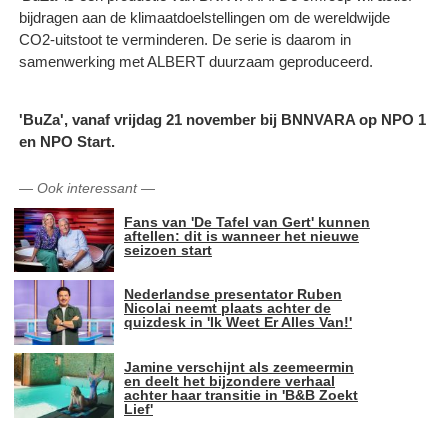
bijdragen aan de klimaatdoelstellingen om de wereldwijde
CO2-uitstoot te verminderen. De serie is daarom in
samenwerking met ALBERT duurzaam geproduceerd.
'BuZa', vanaf vrijdag 21 november bij BNNVARA op NPO 1
en NPO Start.
—
Ook interessant
—
Fans van 'De Tafel van Gert' kunnen
aftellen: dit is wanneer het nieuwe
seizoen start
Nederlandse presentator Ruben
Nicolai neemt plaats achter de
quizdesk in 'Ik Weet Er Alles Van!'
Jamine verschijnt als zeemeermin
en deelt het bijzondere verhaal
achter haar transitie in 'B&B Zoekt
Lief'