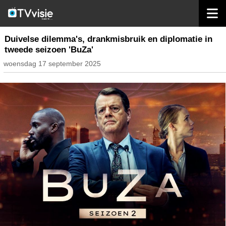
home
nieuws nederland
Duivelse dilemma's, drankmisbruik en diplomatie in
tweede seizoen 'BuZa'
woensdag 17 september 2025