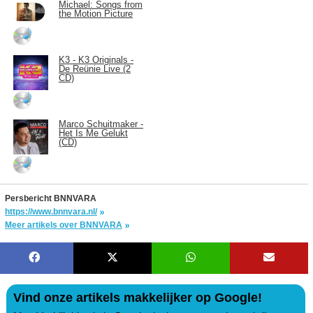
Michael: Songs from
the Motion Picture
K3 - K3 Originals -
De Reünie Live (2
CD)
Marco Schuitmaker -
Het Is Me Gelukt
(CD)
Persbericht BNNVARA
https://www.bnnvara.nl/
Meer artikels over BNNVARA
Vind onze artikels makkelijker op Google!