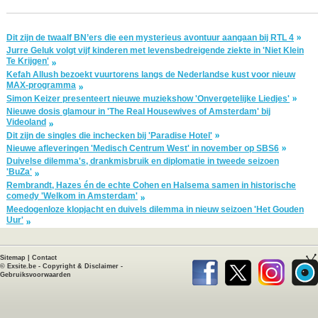
Dit zijn de twaalf BN’ers die een mysterieus avontuur aangaan bij RTL 4
Jurre Geluk volgt vijf kinderen met levensbedreigende ziekte in 'Niet Klein
Te Krijgen'
Kefah Allush bezoekt vuurtorens langs de Nederlandse kust voor nieuw
MAX-programma
Simon Keizer presenteert nieuwe muziekshow 'Onvergetelijke Liedjes'
Nieuwe dosis glamour in 'The Real Housewives of Amsterdam' bij
Videoland
Dit zijn de singles die inchecken bij 'Paradise Hotel'
Nieuwe afleveringen 'Medisch Centrum West' in november op SBS6
Duivelse dilemma's, drankmisbruik en diplomatie in tweede seizoen
'BuZa'
Rembrandt, Hazes én de echte Cohen en Halsema samen in historische
comedy 'Welkom in Amsterdam'
Meedogenloze klopjacht en duivels dilemma in nieuw seizoen 'Het Gouden
Uur'
Sitemap
|
Contact
©
Exsite.be
-
Copyright & Disclaimer
-
Gebruiksvoorwaarden