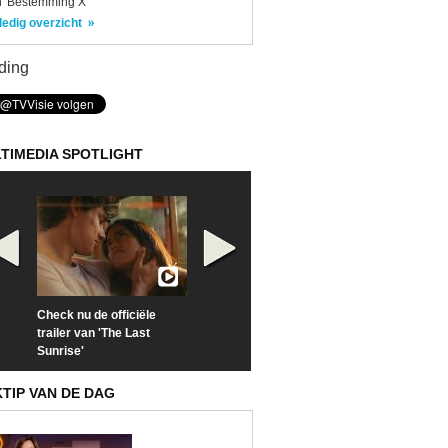
 'Bestemming X'
ledig overzicht
ding
TIMEDIA SPOTLIGHT
Check nu de officiële
Neem samen met VTM
Goedele Lieken
trailer van 'The Last
een kijkje op 'Kamping
taboes in inter
Sunrise'
Kitsch'
'A-typisch'
KTIP VAN DE DAG