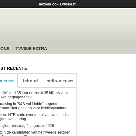
bezoek ook TVvisie.nl
 ONS
TVVISIE EXTRA
ST RECENTE
-nieuws
inhoud
radio-nieuws
milie' viert 35 jaar en zoekt 35 kijkers voor
euwe begingeneriek
rassing in 'B&B Vol Liefde': negende
enaar sluit zich aan voor liefdesavontuur
uwe NTR-serie over de rol van wetenschap
tijden van oorlog
kcijfers: dinsdag 4 augustus 2026
 zijn de kandidaten van het tweede seizoen