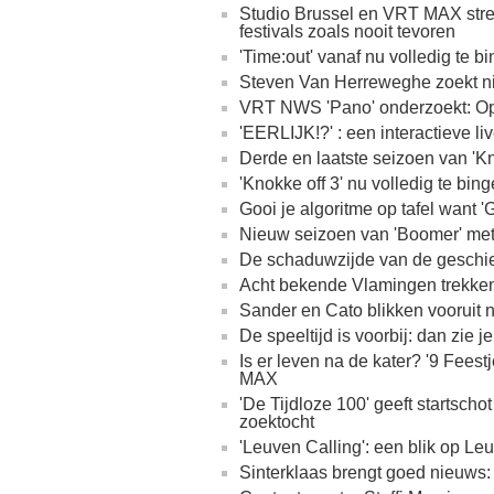
Studio Brussel en VRT MAX stre
festivals zoals nooit tevoren
'Time:out' vanaf nu volledig te
Steven Van Herreweghe zoekt ni
VRT NWS 'Pano' onderzoekt: Op 
'EERLIJK!?' : een interactieve li
Derde en laatste seizoen van 'K
'Knokke off 3' nu volledig te b
Gooi je algoritme op tafel want 'G
Nieuw seizoen van 'Boomer' met
De schaduwzijde van de geschied
Acht bekende Vlamingen trekken
Sander en Cato blikken vooruit 
De speeltijd is voorbij: dan zie 
Is er leven na de kater? '9 Feest
MAX
'De Tijdloze 100' geeft startsc
zoektocht
'Leuven Calling': een blik op 
Sinterklaas brengt goed nieuws: '