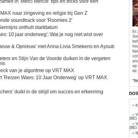
amelt in 'Merci Mercie' tips en tricks voor een
X naar zingeving en religie bij Gen Z
nde soundtrack voor 'Roomies 2'
 Germijns onthult startdatum
Er 
 10 jaar onderweg': Wat je nog niet wist over
Som
beh
ieuw & Opnieuw' met Anna-Livia Smekens en Ayoub
hou
bij
con
eeters en Stijn Van de Voorde duiken in de vergeten
and
nis
op 
-check van je algoritme op VRT MAX
de 
ert 'Reizen Waes: 10 Jaar Onderweg' op VRT MAX
'Te
rs’ duikt in de strijd om succes en erkenning
DOS
K
V
(BE)
V
(BE)
N