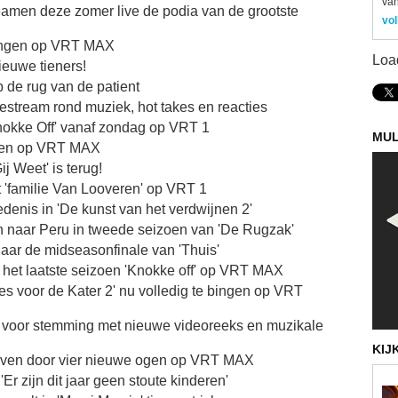
van
amen deze zomer live de podia van de grootste
vol
 bingen op VRT MAX
Loa
euwe tieners!
de rug van de patient
vestream rond muziek, hot takes en reacties
nokke Off' vanaf zondag op VRT 1
MUL
ingen op VRT MAX
ij Weet' is terug!
 'familie Van Looveren' op VRT 1
enis in 'De kunst van het verdwijnen 2'
 naar Peru in tweede seizoen van 'De Rugzak'
naar de midseasonfinale van 'Thuis'
je het laatste seizoen 'Knokke off' op VRT MAX
jes voor de Kater 2' nu volledig te bingen op VRT
hot voor stemming met nieuwe videoreeks en muzikale
KIJ
Leuven door vier nieuwe ogen op VRT MAX
Er zijn dit jaar geen stoute kinderen'