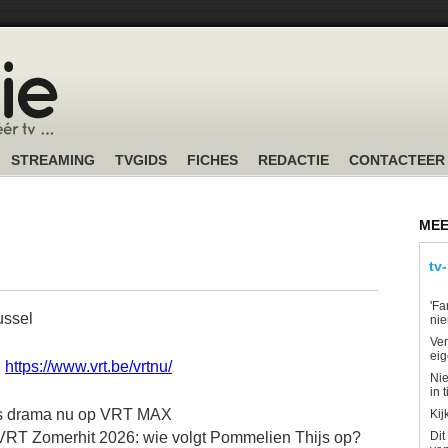
STREAMING
TVGIDS
FICHES
REDACTIE
CONTACTEER
MEE
tv
'Fa
ussel
ni
Ver
eig
:
https://www.vrt.be/vrtnu/
Nie
in 
osis drama nu op VRT MAX
Kij
 VRT Zomerhit 2026: wie volgt Pommelien Thijs op?
Dit