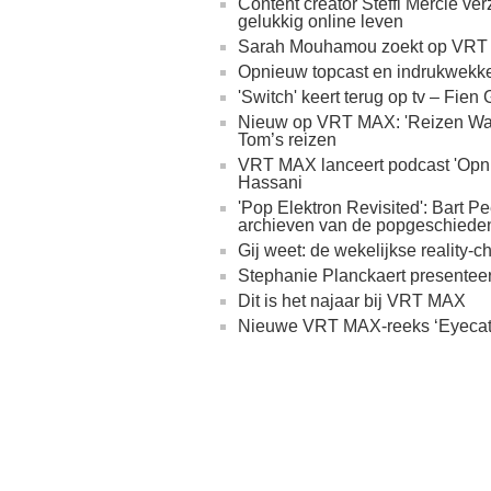
Content creator Steffi Mercie verz
gelukkig online leven
Sarah Mouhamou zoekt op VRT MA
Opnieuw topcast en indrukwekke
'Switch' keert terug op tv – Fien
Nieuw op VRT MAX: 'Reizen Waes:
Tom’s reizen
VRT MAX lanceert podcast 'Opn
Hassani
'Pop Elektron Revisited': Bart P
archieven van de popgeschiede
Gij weet: de wekelijkse reality
Stephanie Planckaert presente
Dit is het najaar bij VRT MAX
Nieuwe VRT MAX-reeks ‘Eyecatche