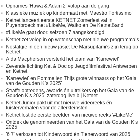
Opnames 'Hawa & Adam 2' volop aan de gang
Klassieke muziek op kindermaat met 'Maestro Fortissimo'
Ketnet lanceert eerste KETNET Zomerfestival in
Puyenbroeck met #LikeMe, Waiko en De KetnetBand
#LikeMe gaat door: seizoen 7 aangekondigd
Ketnet zet volop in op wetenschap met nieuwe programma’s
Nostalgie in een nieuw jasje: De Marsupilami's zijn terug op
Ketnet
Aida Macpherson versterkt het team van 'Karrewiet'
Zevende lichting Ket & Doc op Jeugdfilmfestival Antwerpen
en Ketnet
'Karrewiet' en Pommelien Thijs grote winnaars op het 'Gala
van de Gouden K’s 2025'
Straffe optredens, awards én uitreikers op het Gala van de
Gouden K's 2025, zaterdag live bij Ketnet
Ketnet Junior pakt uit met nieuwe videoreeks én
luisterverhalen voor de allerkleinsten
Ketnet lost de eerste beelden van nieuwe reeks '#LikeMe'
Ontdek de genomineerden van het Gala van de Gouden K's
2025
'6 7' verkozen tot Kinderwoord én Tienerwoord van 2025