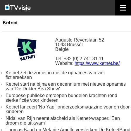
home
omroepen
Ketnet
Ketnet
Auguste Reyerslaan 52
1043 Brussel
België
Tel: +32 (0) 2 741 31 11
Website:
https://www.ketnet.be/
Ketnet zet de zomer in met de opnames van vier
fictiereeksen
Ketnet start na bijna een decennium met nieuwe opnames
van 'De Dokter Bea Show'
Europese publieke omroepen bundelen krachten rond
sterke fictie voor kinderen
Ketnet lanceert 'No Yap!' onderzoeksmagazine voor én door
kinderen
Nidal van Rijn neemt afscheid als Ketnet-wrapper: 'Een
droom die uitkwam'
Thomas Baart en Melanie Amollo versterken De KetnetBand