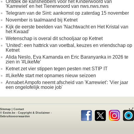
Ontdek de kanshebbers voor het Kinderwoord van
'Karrewiet' en het Tienerwoord van nws.nws.nws
Telegram van de Sint: aankomst op zaterdag 15 november
November is taalmaand bij Ketnet
Kijk de eerste beelden van 'Nachtwacht en Het Kristal van
het Kwaad'
Wetenschap is overal dit schooljaar op Ketnet
'United': een hattrick van voetbal, keuzes en vriendschap op
Ketnet
Alida Neslo, Eva Kamanda en Eric Baranyanka in 2026 te
zien in '#LikeMe'
Ketnet zet vier stippen tegen pesten met STIP IT
#LikeMe start met opnames nieuw seizoen
Annabet Ampofo neemt afscheid van 'Karrewiet': 'Vier jaar
een ongelofelijk mooie job'
Sitemap
|
Contact
©
Exsite.be
-
Copyright & Disclaimer
-
Gebruiksvoorwaarden