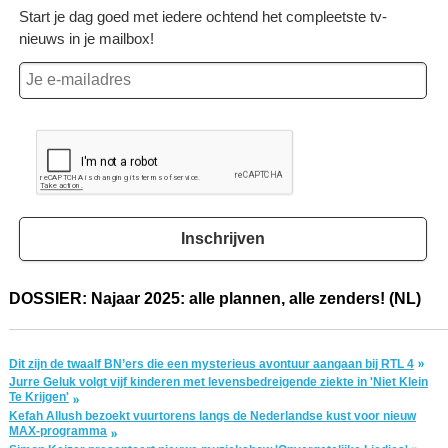
Start je dag goed met iedere ochtend het compleetste tv-
nieuws in je mailbox!
Inschrijven
DOSSIER: Najaar 2025: alle plannen, alle zenders! (NL)
Dit zijn de twaalf BN’ers die een mysterieus avontuur aangaan bij RTL 4
Jurre Geluk volgt vijf kinderen met levensbedreigende ziekte in 'Niet Klein
Te Krijgen'
Kefah Allush bezoekt vuurtorens langs de Nederlandse kust voor nieuw
MAX-programma