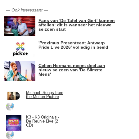
—
Ook interessant
—
Fans van 'De Tafel van Gert' kunnen
aftellen: dit is wanneer het nieuwe
seizoen start
'Proximus Presenteert: Antwerp
Pride Live 2026' volledig in beeld
Celien Hermans neemt deel aan
nieuw seizoen van 'De Slimste
Mens'
Michael: Songs from
the Motion Picture
K3 - K3 Originals -
De Reünie Live (2
CD)