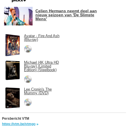
Celien Hermans neemt deel aan
nieuw seizoen van 'De Slimste
Mens'
Avatar - Fire And Ash
(Blu-ray)
Michael (4K Ultra HD
Blu-ray) (Limited
Edition) (Steelbook)
Lee Cronin's The
Mummy (DVD)
Persbericht VTM
https://vtm.be/vtmgo