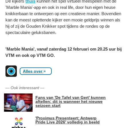
De kijkers
thuis
kunnen het spel virtueel meespelen met de
'Marble Mania'-app en ook in real life, door hun eigen heuse
knikkerbaan te ontwerpen op een creatieve manier. Bovendien
kan de meest oplettende kijker een mooie geldprijs winnen als
hij of zij de Gouden Knikker spot tijdens de rondes op de
spectaculaire geluksbanen.
'Marble Mania', vanaf zaterdag 12 februari om 20.25 uur bij
VTM en ook op VTM GO.
Alles over
»
—
Ook interessant
—
Fans van 'De Tafel van Gert' kunnen
aftellen: dit is wanneer het nieuwe
seizoen start
'Proximus Presenteert: Antwerp
Pride Live 2026' volledig in beeld