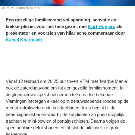
Foto: VTM - © DPG Media 2022
Een gezellige familieavond vol spanning, sensatie en
knikkerplezier voor het hele gezin, met
Kürt Rogiers
als
presentator en voorzien van hilarische commentaar door
Kamal Kharmach
.
Vanaf 12 februari om 20.25 uur tovert VTM met 'Marble Mania'
ook de zaterdagavond om tot een gezellig familiemoment. In
de gloednieuwe spelshow nemen telkens drie bekende
Vlamingen het tegen elkaar op in zenuwslopende rondes op de
meest indrukwekkende knikkerbanen. Alles begint bij de
behendigheidsbanen waarbij de kandidaten zo goed mogelijk
trachten te mini-bowlen of penaltyschieten. Daarna volgen de
spectaculaire geluksbanen en tot slot de uiteindelijke grote
finaleronde.