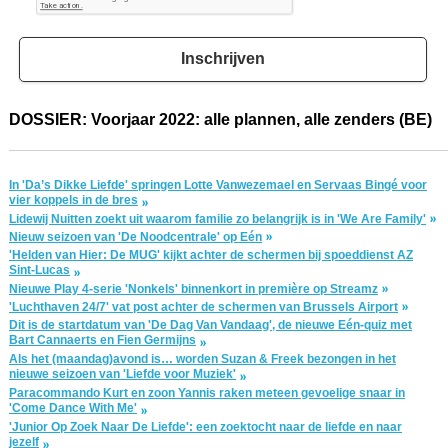
Inschrijven
DOSSIER: Voorjaar 2022: alle plannen, alle zenders (BE)
In 'Da’s Dikke Liefde' springen Lotte Vanwezemael en Servaas Bingé voor
vier koppels in de bres
Lidewij Nuitten zoekt uit waarom familie zo belangrijk is in 'We Are Family'
Nieuw seizoen van 'De Noodcentrale' op Eén
'Helden van Hier: De MUG' kijkt achter de schermen bij spoeddienst AZ
Sint-Lucas
Nieuwe Play 4-serie 'Nonkels' binnenkort in première op Streamz
'Luchthaven 24/7' vat post achter de schermen van Brussels Airport
Dit is de startdatum van 'De Dag Van Vandaag', de nieuwe Eén-quiz met
Bart Cannaerts en Fien Germijns
Als het (maandag)avond is… worden Suzan & Freek bezongen in het
nieuwe seizoen van 'Liefde voor Muziek'
Paracommando Kurt en zoon Yannis raken meteen gevoelige snaar in
'Come Dance With Me'
'Junior Op Zoek Naar De Liefde': een zoektocht naar de liefde en naar
jezelf