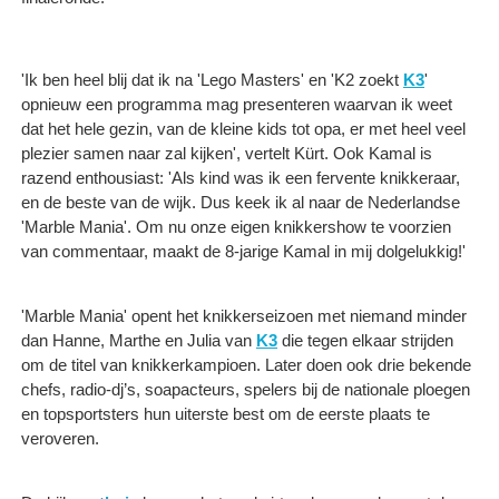
'Ik ben heel blij dat ik na 'Lego Masters' en 'K2 zoekt
K3
'
opnieuw een programma mag presenteren waarvan ik weet
dat het hele gezin, van de kleine kids tot opa, er met heel veel
plezier samen naar zal kijken', vertelt Kürt. Ook Kamal is
razend enthousiast: 'Als kind was ik een fervente knikkeraar,
en de beste van de wijk. Dus keek ik al naar de Nederlandse
'Marble Mania'. Om nu onze eigen knikkershow te voorzien
van commentaar, maakt de 8-jarige Kamal in mij dolgelukkig!'
'Marble Mania' opent het knikkerseizoen met niemand minder
dan Hanne, Marthe en Julia van
K3
die tegen elkaar strijden
om de titel van knikkerkampioen. Later doen ook drie bekende
chefs, radio-dj’s, soapacteurs, spelers bij de nationale ploegen
en topsportsters hun uiterste best om de eerste plaats te
veroveren.