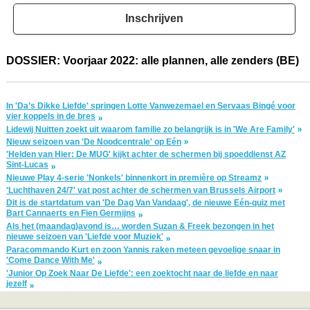
Inschrijven
DOSSIER: Voorjaar 2022: alle plannen, alle zenders (BE)
In 'Da’s Dikke Liefde' springen Lotte Vanwezemael en Servaas Bingé voor
vier koppels in de bres
Lidewij Nuitten zoekt uit waarom familie zo belangrijk is in 'We Are Family'
Nieuw seizoen van 'De Noodcentrale' op Eén
'Helden van Hier: De MUG' kijkt achter de schermen bij spoeddienst AZ
Sint-Lucas
Nieuwe Play 4-serie 'Nonkels' binnenkort in première op Streamz
'Luchthaven 24/7' vat post achter de schermen van Brussels Airport
Dit is de startdatum van 'De Dag Van Vandaag', de nieuwe Eén-quiz met
Bart Cannaerts en Fien Germijns
Als het (maandag)avond is… worden Suzan & Freek bezongen in het
nieuwe seizoen van 'Liefde voor Muziek'
Paracommando Kurt en zoon Yannis raken meteen gevoelige snaar in
'Come Dance With Me'
'Junior Op Zoek Naar De Liefde': een zoektocht naar de liefde en naar
jezelf