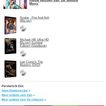
nieuw seizoen van 'De Slimste
Mens'
Avatar - Fire And Ash
(Blu-ray)
Michael (4K Ultra HD
Blu-ray) (Limited
Edition) (Steelbook)
Lee Cronin's The
Mummy (DVD)
Persbericht Eén
https://www.een.be/
Meer artikels over Eén
Meer artikels over De chinezen