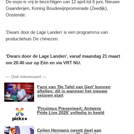
De expo is vrij te bezichtigen van 12 april tot 6 juni, Nieuwe
Gaanderijen, Koning Boudewijnpromenade (Zeedijk),
Oostende.
'Dwars door de Lage Landen' is een programma van
productiehuis De chinezen.
'Dwars door de Lage Landen', vanaf maandag 21 maart
om 20.40 uur op Eén en via VRT NU.
—
Ook interessant
—
Fans van 'De Tafel van Gert' kunnen
aftellen: dit is wanneer het nieuwe
seizoen start
'Proximus Presenteert: Antwerp
Pride Live 2026' volledig in beeld
Celien Hermans neemt deel aan