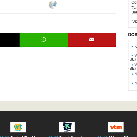
Ook
#L
Bar
'VR
DOS
K
V
(BE)
V
(BE)
N
N