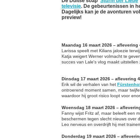
De Duitse soap '
Sturm der Liebe
televisie
. De gebeurtenissen in h
Dagelijks kan je de avonturen v
preview!
Maandag 16 maart 2026 – aflevering
Larissa speelt met Kilians jaloezie terwi
Katja weigert Werner volmacht te geve
succes van Lale's vlog maakt uitstellen z
Dinsdag 17 maart 2026 – aflevering 
Erik wil de verhalen van het
Fürstenho
ontroerend moment samen, maar twijfel
waardoor hij groot risico loopt voor enor
Woensdag 18 maart 2026 – afleverin
Fanny wijst Fritz af, maar beleeft een
beschermen tegen slecht nieuws over de
Leo nerveus en overdrijft hij met trainen
Donderdag 19 maart 2026 – afleverin