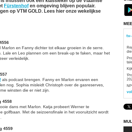
' is intussen ook een klassieker op de Vlaamse
et
Fürstenhof
en omgeving blijven populair.
olgen op VTM GOLD. Lees hier onze wekelijkse
MEE
tv
 4556
Re
jl Marlon en Fanny dichter tot elkaar groeien in de serre.
die
n. Lale en Leo plannen om een break-up te faken, maar het
Pro
eer verleidelijk.
tal
Kij
4557
'Pr
202
f
als podcast brengen. Fanny en Marlon ervaren een
en nog. Sophia misleidt Christoph over de gasreserves,
NPO
me winsten die er niet zijn.
vol
g 4558
 mooie dans met Marlon. Katja probeert Werner te
 golfbaan. Met de seizoensfinale in het vooruitzicht wordt
.
MUL
g 4559