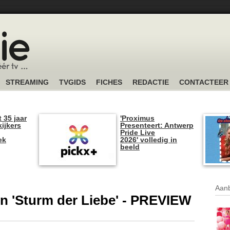
STREAMING
TVGIDS
FICHES
REDACTIE
CONTACTEER
t 35 jaar
'Proximus
kijkers
Presenteert: Antwerp
Pride Live
ek
2026' volledig in
beeld
Aanb
 in 'Sturm der Liebe' - PREVIEW