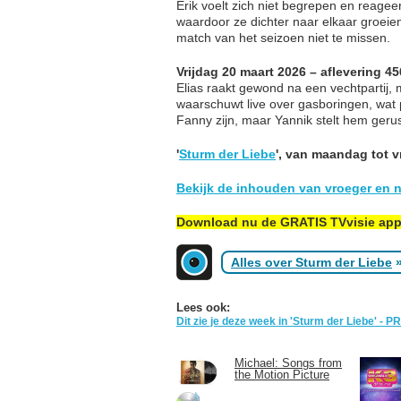
Erik voelt zich niet begrepen en reage
waardoor ze dichter naar elkaar groeien
match van het seizoen niet te missen.
Vrijdag 20 maart 2026 – aflevering 4
Elias raakt gewond na een vechtpartij
waarschuwt live over gasboringen, wat p
Fanny zijn, maar Yannik stelt hem gerus
'
Sturm der Liebe
', van maandag tot 
Bekijk de inhouden van vroeger en n
Download nu de GRATIS TVvisie ap
Alles over Sturm der Liebe
Lees ook:
Dit zie je deze week in 'Sturm der Liebe' - 
Michael: Songs from
the Motion Picture