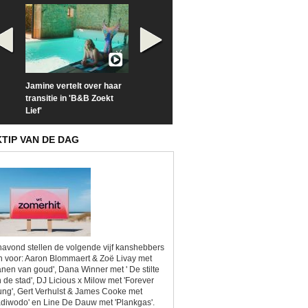
Jamine vertelt over haar
Prime Video deelt officiële
Check nu de offi
transitie in 'B&B Zoekt
trailer van 'L*VE KLEINE'
trailer van 'The
Lief'
Sunrise'
KTIP VAN DE DAG
avond stellen de volgende vijf kanshebbers
h voor: Aaron Blommaert & Zoë Livay met
anen van goud', Dana Winner met ' De stilte
 de stad', DJ Licious x Milow met 'Forever
ng', Gert Verhulst & James Cooke met
diwodo' en Line De Dauw met 'Plankgas'.