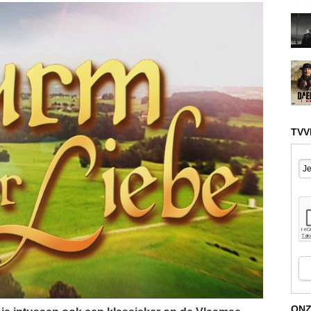
TVV
ONZ