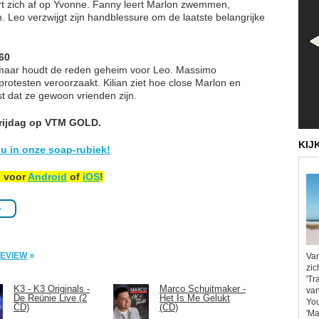
ert zich af op Yvonne. Fanny leert Marlon zwemmen,
. Leo verzwijgt zijn handblessure om de laatste belangrijke
560
, maar houdt de reden geheim voor Leo. Massimo
rotesten veroorzaakt. Kilian ziet hoe close Marlon en
t dat ze gewoon vrienden zijn.
vrijdag op VTM GOLD.
KIJ
u in onze soap-rubiek!
p voor
Android
of
iOS
!
»
PREVIEW
Van
zic
'Tr
K3 - K3 Originals -
Marco Schuitmaker -
van
De Reünie Live (2
Het Is Me Gelukt
You
CD)
(CD)
'Ma