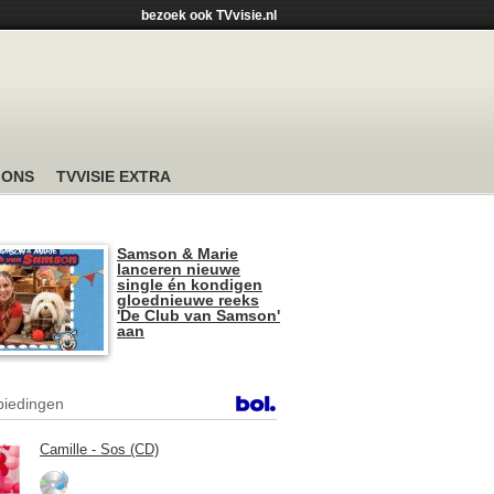
bezoek ook TVvisie.nl
 ONS
TVVISIE EXTRA
Samson & Marie
lanceren nieuwe
single én kondigen
gloednieuwe reeks
'De Club van Samson'
aan
iedingen
Camille - Sos (CD)