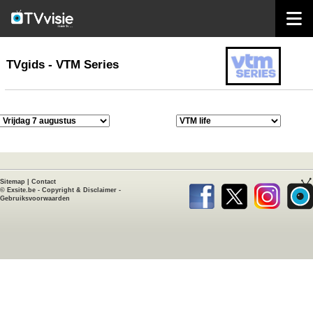
home
TVgids
TVgids - VTM Series
Sitemap
|
Contact
©
Exsite.be
-
Copyright & Disclaimer
-
Gebruiksvoorwaarden