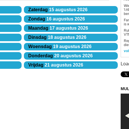
Wi
Zaterdag
15 augustus 2026
'I 
be
Zondag
16 augustus 2026
Fan
is 
Maandag
17 augustus 2026
Rub
VTM
Dinsdag
18 augustus 2026
Re
die
Woensdag
19 augustus 2026
vol
Donderdag
20 augustus 2026
Loa
Vrijdag
21 augustus 2026
MUL