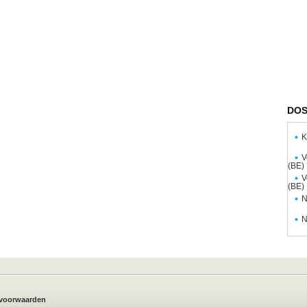
DOS
K
V
(BE)
V
(BE)
N
N
voorwaarden