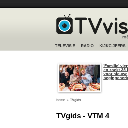
TELEVISIE
RADIO
KIJKCIJFERS
'Familie' vier
en zoekt 35 
voor nieuwe
begingeneri
home
TVgids
TVgids - VTM 4