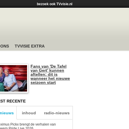
bezoek ook TVvisie.nl
 ONS
TVVISIE EXTRA
Fans van 'De Tafel
van Gert' kunnen
aftellen: dit is
wanneer het nieuwe
seizoen start
ST RECENTE
-nieuws
inhoud
radio-nieuws
ximus Pickx brengt de verhalen van
werp Pride Live 2026