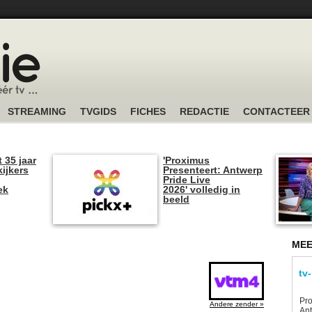
STREAMING
TVGIDS
FICHES
REDACTIE
CONTACTEER
t 35 jaar
'Proximus
kijkers
Presenteert: Antwerp
Pride Live
ek
2026' volledig in
beeld
MEE
tv
Pro
Andere zender »
Ant