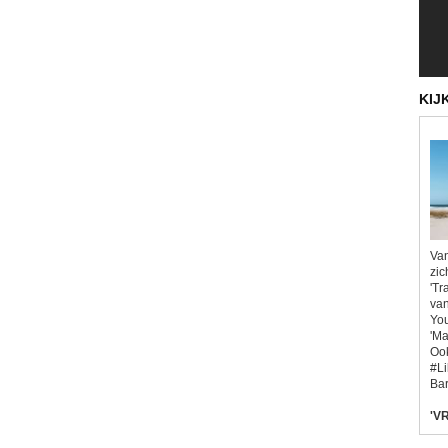
KIJ
Van
zic
'Tr
van
You
'Ma
Ook
#L
Bar
'VR