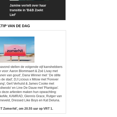
Jamine vertelt over haar
Prime Video deelt officiële
Check nu de offi
transitie in 'B&B Zoekt
trailer van 'L*VE KLEINE'
trailer van 'The
Lief'
Sunrise'
KTIP VAN DE DAG
avond stellen de volgende vijf kanshebbers
h voor: Aaron Blommaert & Zoë Livay met
anen van goud', Dana Winner met ' De stilte
 de stad', DJ Licious x Milow met 'Forever
ng', Gert Verhulst & James Cooke met
diwodo' en Line De Dauw met 'Plankgas'.
 deze artiesten maken hun opwachting:
ikeMe, KAMRAD, Glennis Grace, Rutger van
neveld, Dressed Like Boys en Kat Deluna.
T Zomerhit', om 20.55 uur op VRT 1.