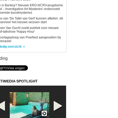
e is Banksy? Nieuwe KRO-NCRV-jeugdserie
AM – Investigation Art Mysteries' onderzoekt
roemde kunstmysteries
s van 'De Tafel van Gert' kunnen aftellen: dit
wanneer het nieuwe seizoen start
en Van Gucht zoekt publiek voor nieuwe
-talkshow 'Happy Hour'
portageploeg van PowNed aangevallen bij
renasiel
ledig overzicht
ding
TIMEDIA SPOTLIGHT