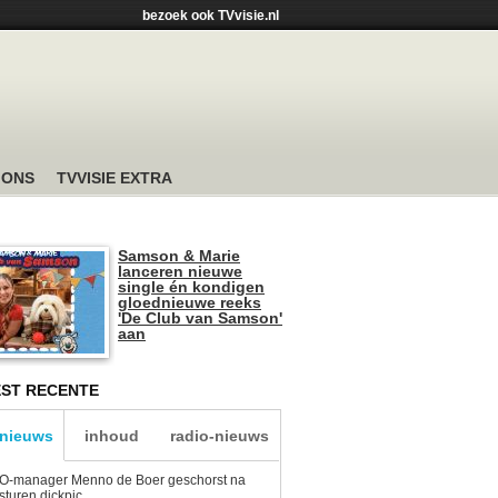
bezoek ook TVvisie.nl
 ONS
TVVISIE EXTRA
Samson & Marie
lanceren nieuwe
single én kondigen
gloednieuwe reeks
'De Club van Samson'
aan
ST RECENTE
-nieuws
inhoud
radio-nieuws
O-manager Menno de Boer geschorst na
sturen dickpic