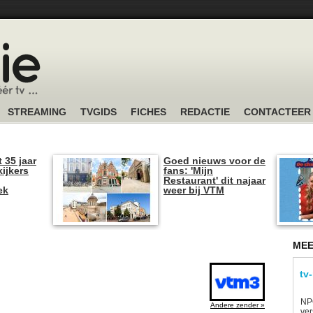
STREAMING
TVGIDS
FICHES
REDACTIE
CONTACTEER
t 35 jaar
Goed nieuws voor de
kijkers
fans: 'Mijn
Restaurant' dit najaar
ek
weer bij VTM
MEE
tv
NP
Andere zender »
ver