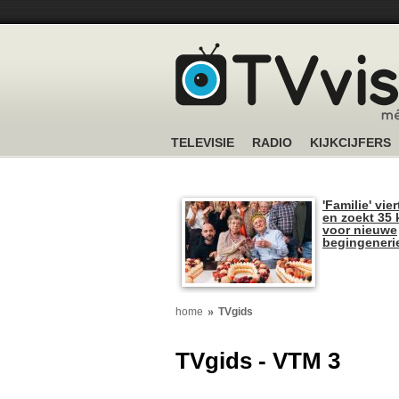
TELEVISIE
RADIO
KIJKCIJFERS
'Familie' vier
en zoekt 35 
voor nieuwe
begingeneri
home
TVgids
TVgids - VTM 3