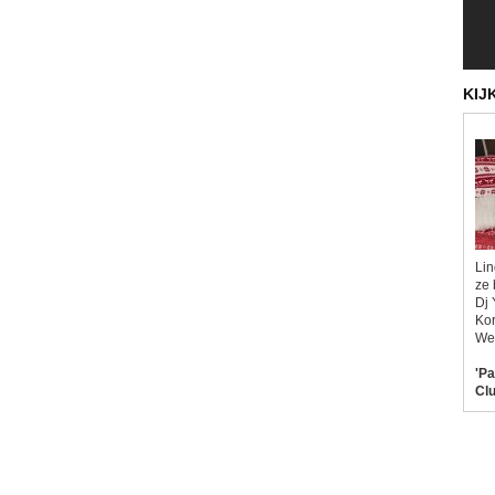
KIJ
Lin
ze 
Dj 
Kor
Wel
'Pa
Clu