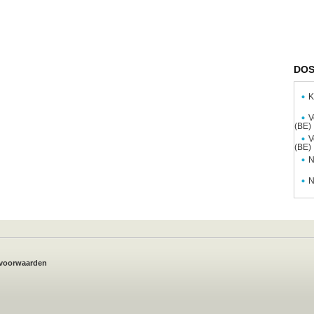
DOS
K
V
(BE)
V
(BE)
N
N
voorwaarden