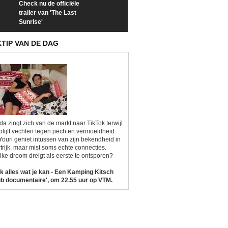
Check nu de officiële
Neem samen met VTM
Goedele Lieken
trailer van 'The Last
een kijkje op 'Kamping
taboes in inter
Sunrise'
Kitsch'
'A-typisch'
KTIP VAN DE DAG
da zingt zich van de markt naar TikTok terwijl
blijft vechten tegen pech en vermoeidheid.
Youri geniet intussen van zijn bekendheid in
trijk, maar mist soms echte connecties.
ke droom dreigt als eerste te ontsporen?
k alles wat je kan - Een Kamping Kitsch
b documentaire', om 22.55 uur op VTM.