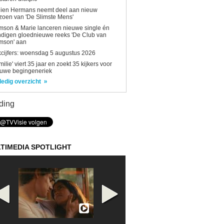
lien Hermans neemt deel aan nieuw
zoen van 'De Slimste Mens'
son & Marie lanceren nieuwe single én
digen gloednieuwe reeks 'De Club van
mson' aan
kcijfers: woensdag 5 augustus 2026
milie' viert 35 jaar en zoekt 35 kijkers voor
euwe begingeneriek
ledig overzicht
ding
TIMEDIA SPOTLIGHT