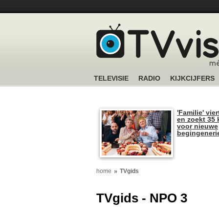
TELEVISIE
RADIO
KIJKCIJFERS
'Familie' vier
en zoekt 35 
voor nieuwe
begingeneri
home
TVgids
TVgids - NPO 3