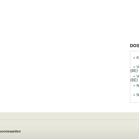
DOS
K
V
(BE)
V
(BE)
N
N
voorwaarden