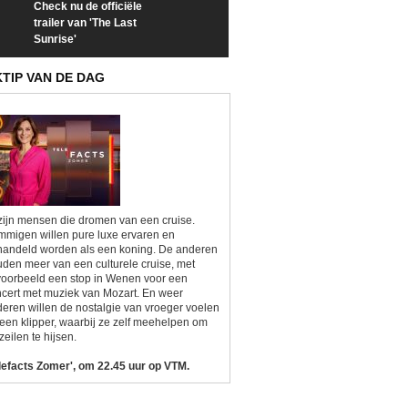
Check nu de officiële
Neem samen met VTM
Goedele Lieken
trailer van 'The Last
een kijkje op 'Kamping
taboes in inter
Sunrise'
Kitsch'
'A-typisch'
KTIP VAN DE DAG
zijn mensen die dromen van een cruise.
migen willen pure luxe ervaren en
andeld worden als een koning. De anderen
den meer van een culturele cruise, met
voorbeeld een stop in Wenen voor een
cert met muziek van Mozart. En weer
eren willen de nostalgie van vroeger voelen
een klipper, waarbij ze zelf meehelpen om
zeilen te hijsen.
lefacts Zomer', om 22.45 uur op VTM.