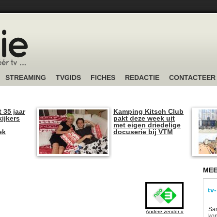
STREAMING
TVGIDS
FICHES
REDACTIE
CONTACTEER
t 35 jaar
Kamping Kitsch Club
kijkers
pakt deze week uit
met eigen driedelige
ek
docuserie bij VTM
MEE
tv
Sam
Andere zender »
kon