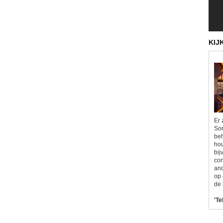
KIJ
Er 
Som
beh
hou
bij
con
and
op 
de 
'Te