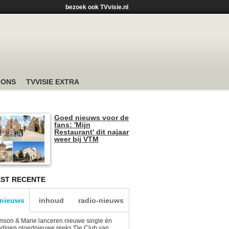
bezoek ook TVvisie.nl
 ONS
TVVISIE EXTRA
Goed nieuws voor de
fans: 'Mijn
Restaurant' dit najaar
weer bij VTM
ST RECENTE
-nieuws
inhoud
radio-nieuws
son & Marie lanceren nieuwe single én
digen gloednieuwe reeks 'De Club van