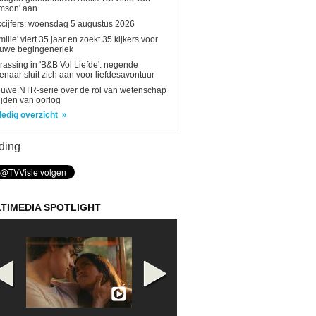
mson' aan
kcijfers: woensdag 5 augustus 2026
milie' viert 35 jaar en zoekt 35 kijkers voor
euwe begingeneriek
rassing in 'B&B Vol Liefde': negende
enaar sluit zich aan voor liefdesavontuur
uwe NTR-serie over de rol van wetenschap
tijden van oorlog
ledig overzicht
ding
TIMEDIA SPOTLIGHT