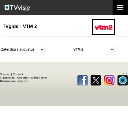
home
TVgids
TVgids - VTM 2
Sitemap
|
Contact
©
Exsite.be
-
Copyright & Disclaimer
-
Gebruiksvoorwaarden