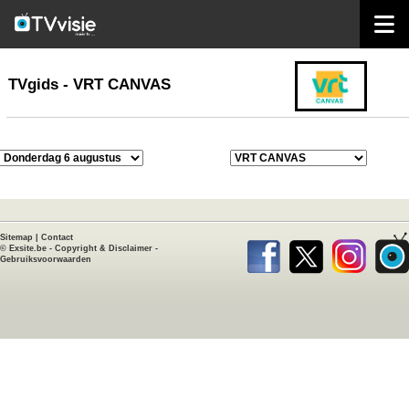
home
TVgids
TVgids - VRT CANVAS
Sitemap
|
Contact
©
Exsite.be
-
Copyright & Disclaimer
-
Gebruiksvoorwaarden