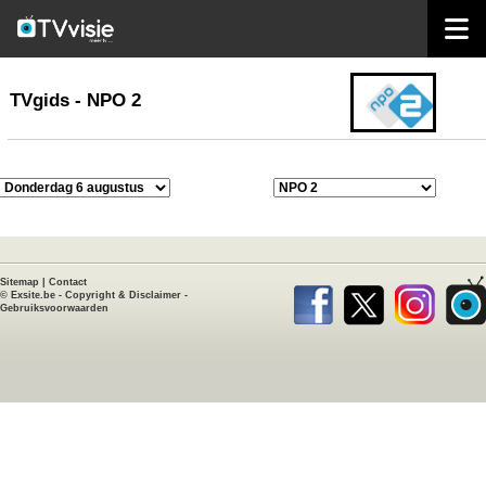
home
TVgids
TVgids - NPO 2
Sitemap
|
Contact
©
Exsite.be
-
Copyright & Disclaimer
-
Gebruiksvoorwaarden