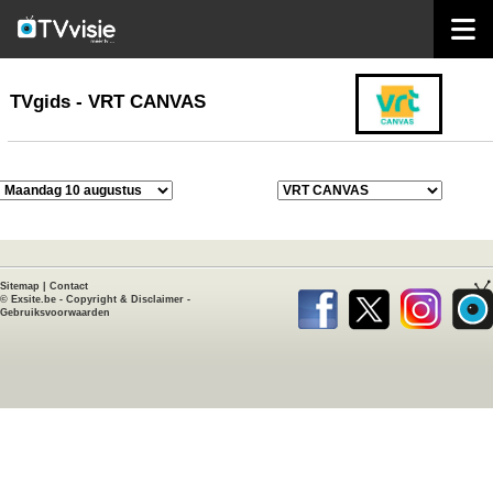
home
TVgids
TVgids - VRT CANVAS
Sitemap
|
Contact
©
Exsite.be
-
Copyright & Disclaimer
-
Gebruiksvoorwaarden