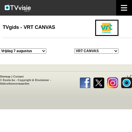
home
TVgids
TVgids - VRT CANVAS
Sitemap
|
Contact
©
Exsite.be
-
Copyright & Disclaimer
-
Gebruiksvoorwaarden