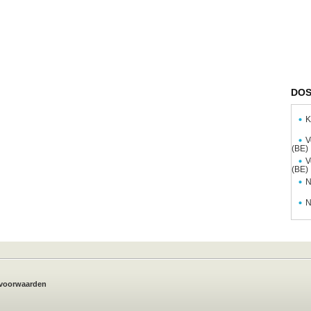
DOS
K
V
(BE)
V
(BE)
N
N
voorwaarden