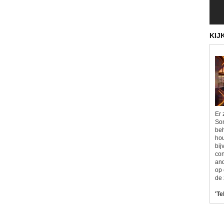
KIJ
Er 
Som
beh
hou
bij
con
and
op 
de 
'Te