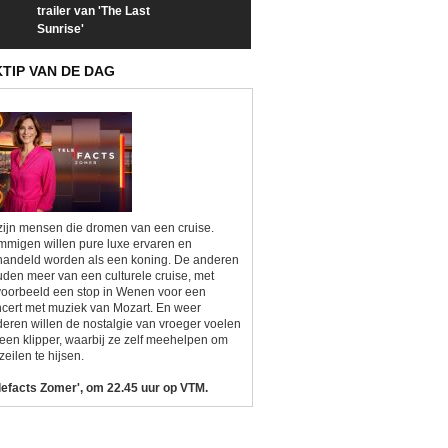
trailer van 'The Last
een kijkje op 'Kamping
taboes in inter
Sunrise'
Kitsch'
'A-typisch'
KTIP VAN DE DAG
zijn mensen die dromen van een cruise.
migen willen pure luxe ervaren en
andeld worden als een koning. De anderen
den meer van een culturele cruise, met
voorbeeld een stop in Wenen voor een
cert met muziek van Mozart. En weer
eren willen de nostalgie van vroeger voelen
een klipper, waarbij ze zelf meehelpen om
zeilen te hijsen.
lefacts Zomer', om 22.45 uur op VTM.