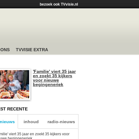
bezoek ook TVvisie.nl
 ONS
TVVISIE EXTRA
'Familie' viert 35 jaar
en zoekt 35 kijkers
voor nieuwe
begingeneriek
ST RECENTE
-nieuws
inhoud
radio-nieuws
milie' viert 35 jaar en zoekt 35 kijkers voor
euwe begingeneriek