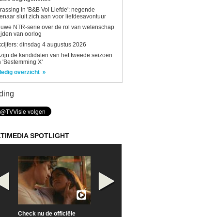
rassing in 'B&B Vol Liefde': negende
enaar sluit zich aan voor liefdesavontuur
uwe NTR-serie over de rol van wetenschap
tijden van oorlog
kcijfers: dinsdag 4 augustus 2026
 zijn de kandidaten van het tweede seizoen
 'Bestemming X'
ledig overzicht
ding
TIMEDIA SPOTLIGHT
Check nu de officiële
Neem samen met VTM
Goedele Lieken