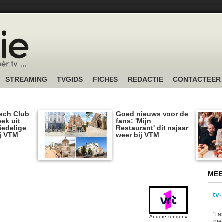
STREAMING
TVGIDS
FICHES
REDACTIE
CONTACTEER
sch Club
Goed nieuws voor de
ek uit
fans: 'Mijn
iedelige
Restaurant' dit najaar
ij VTM
weer bij VTM
MEE
tv
'Fa
Andere zender »
ni