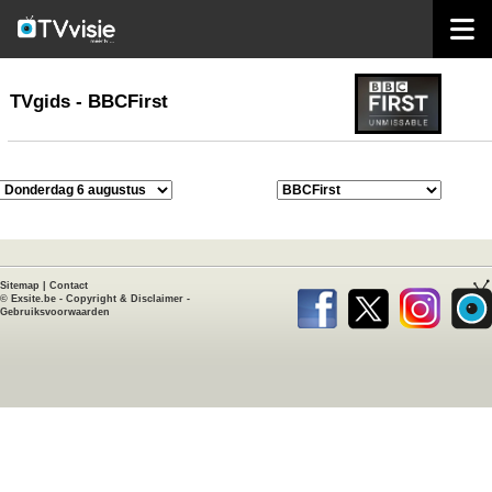
home
TVgids
TVgids - BBCFirst
Sitemap
|
Contact
©
Exsite.be
-
Copyright & Disclaimer
-
Gebruiksvoorwaarden